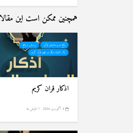
همچنین ممکن است این مقالات 
پاسخ به پرسشهای قرآنی
پرسش و پاسخ
یک اشتباه دیگر در فهم قرآن کریم
اذکار قران کریم
4 آگوست 2026
7 نمایش ها