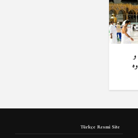
و
وه
Türkçe Resmi Site