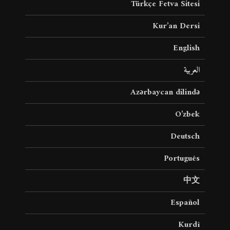
Türkçe Fetva Sitesi
Kur’an Dersi
English
العربية
Azərbaycan dilində
O’zbek
Deutsch
Português
中文
Español
Kurdî