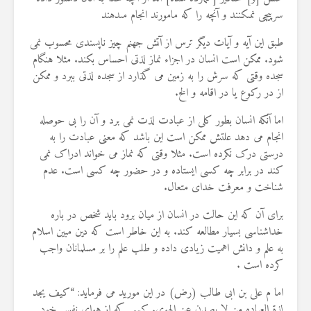
19 جولای 2026
سرپیچى نمى‏کنند و آنچه را که مامورند انجام مى‏دهند
36 نمایش ها
طبق این آیه و آیات دیگر ترس از آتش جهنم چیز ناپسندی محسوب نمی
شود. ممکن است انسان در اجزاء نماز لذتی احساس بکند. مثلا هنگام
سجده وقتی که سرش را به زمین می گذارد از سجده لذتی ببرد و ممکن
از در رکوع یا در اقامه و الخ.
اما آنکه انسان بطور کلی از عبادت لذت نمی برد و آن را بی حوصله
انجام می دهد علتش ممکن است این باشد که معنی عبادت را به
درستی درک نکرده است. مثلا وقتی که نماز می خواند ادراک نمی
کند در برابر چه کسی ایستاده و در حضور چه کسی است. عدم
شناخت و معرفت خدای متعال.
برای آن که این حالت در انسان از میان برود باید شخص در باره
خداشناسی بسیار مطالعه کند. به این خاطر است که دین مبین اسلام
به علم و دانش اهمیت زیادی داده و طلب علم را بر مسلمانان واجب
کرده است .
اما م علی بن ابی طالب (رض) در این مورید می فرماید: “کیف یجد
لذة العباده من لا یصدن عن الهوی. کسی که از هوای نفس خود