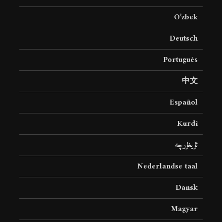
O’zbek
Deutsch
Português
中文
Español
Kurdî
ئۇيغۇرچە
Nederlandse taal
Dansk
Magyar