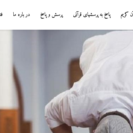
ن کریم
پاسخ به پرسشهای قرآنی
پرسش و پاسخ
در باره ما
فت
شوهرم به سراغ زن دیگری
رفته، اما مرا طلاق
نمی‌دهد. چه باید کرد؟
19 جولای 2026