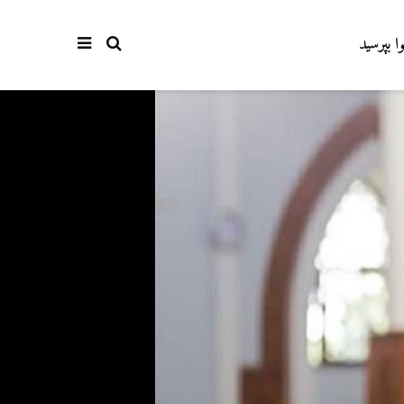
وا بپرسید
آیا سوراخ کردن کشتی،
اذکار قران کریم
کشتن آن نوجوان و ساختن
4 آگوست 2026
دیوار، ارتباطی با علم غیبِ
6 نمایش ها
آینده داشت؟