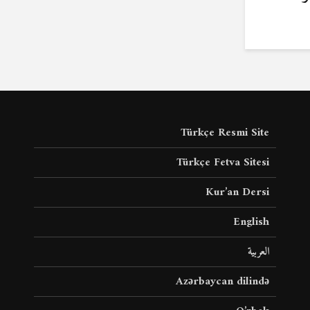
Türkçe Resmi Site
Türkçe Fetva Sitesi
Kur’an Dersi
English
العربية
Azərbaycan dilində