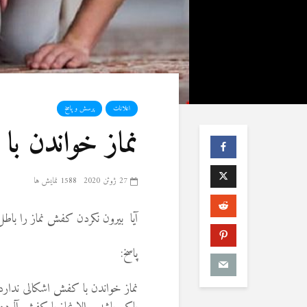
اعلانات
پرسش و پاسخ
نماز خواندن ب
27 ژوئن 2020
1588 نمایش ها
آیا بیرون نکردن کفش نماز را باط
پاسخ:
نماز خواندن با کفش اشکالی ندارد 