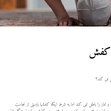
19 نمایش ها
آیا اگر مسلمانی فردی
غیرمسلمان را بکشد، حکم
قصاص درباره او اجرا
می‌شود؟
19 جولای 2026
36 نمایش ها
ا کفش
مقصود از «کتاب مکنون»
در آیه ۷۸ سوره واقعه
17 جولای 2026
18 نمایش ها
ل می کند؟
و نماز را باطل نمی کند اما به شرط اینکه کفشها بایستی از نجاست