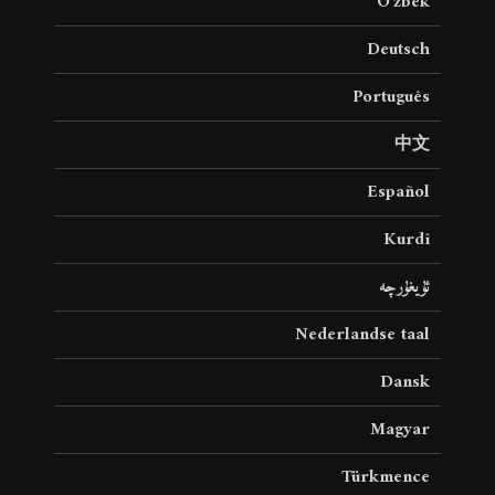
O’zbek
Deutsch
Português
中文
Español
Kurdî
ئۇيغۇرچە
Nederlandse taal
Dansk
Magyar
Türkmence