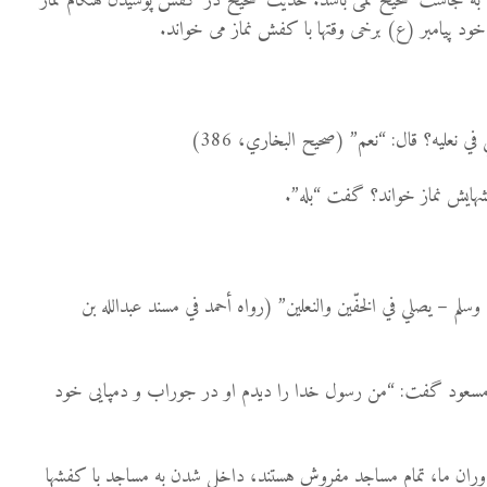
ده به نجاست صحیح نمی باشد. حدیث صحیح در کفش پوشیدن هنگام نماز
ود پیامبر (ع) برخی وقتها با کفش نماز می خواند.
في نعليه؟ قال: “نعم” (صحيح البخاري، 386)
کفشهایش نماز خواند؟ گفت “بله”.
 وسلم – يصلي في الخفّين والنعلين” (رواه أحمد في مسند عبدالله بن
مسعود گفت: “من رسول خدا را دیدم او در جوراب و دمپایی خود
دوران ما، تمام مساجد مفروش هستند، داخل شدن به مساجد با کفشها