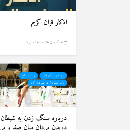
اذکار قران کریم
4 آگوست 2026
6 نمایش ها
پاسخ به پرسشهای قرآنی
پرسش و پاسخ
یک اشتباه دیگر در فهم قرآن کریم
درباره سنگ زدن به شیطان 
دویدن مردان میان صفا و مر