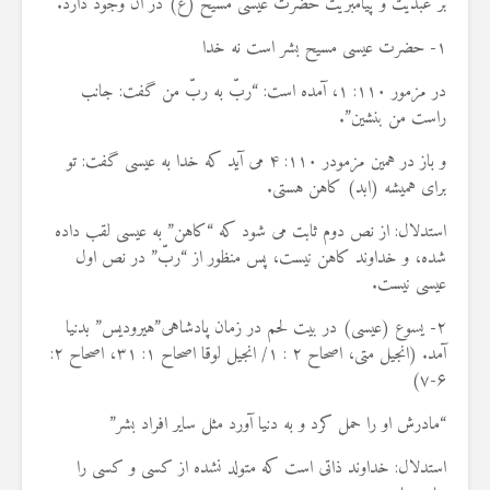
بر عبدیت و پیامبریت حضرت عیسی مسیح (ع) در آن وجود دارد.
۱- حضرت عیسی مسیح بشر است نه خدا
در مزمور ۱۱۰: ۱، آمده است: “ربّ به ربّ من گفت: جانب
راست من بنشین”.
و باز در همین مزمودر ۱۱۰: ۴ می آید که خدا به عیسی گفت: تو
برای همیشه (ابد) کاهن هستی.
استدلال: از نص دوم ثابت می شود که “کاهن” به عیسی لقب داده
شده، و خداوند کاهن نیست، پس منظور از “ربّ” در نص اول
عیسی نیست.
۲- یسوع (عیسی) در بیت لحم در زمان پادشاهی”هیرودیس” بدنیا
آمد. (انجیل متی، اصحاح ۲ : ۱/ انجیل لوقا اصحاح ۱: ۳۱، اصحاح ۲:
۶-۷)
“مادرش او را حمل کرد و به دنیا آورد مثل سایر افراد بشر”
استدلال: خداوند ذاتی است که متولد نشده از کسی و کسی را