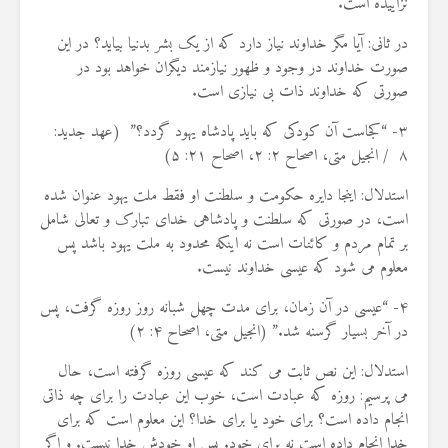
نزاییده است.
در ثانی: آیا مگر خداوند نیاز دارد که از یک بشر بدنیا بیاید؟ در این
صورت خداوند در وجود و ظهور نیازمند دیگران خواهد بود در
صورتی که خداوند ذات بی نیازی است.
۳- “کجاست آن کودکی که باید پادشاه یهود گردد؟” (عهد جدید:
۸ / انجیل متی، اصحاح ۲: ۲، اصحاح ۲۱: ۵)
استدلال: اینجا دایره حکومت و سلطنت او فقط ملت یهود عنوان شده
است، در صورتی که سلطنت و پادشاهی خدای تبارک و تعالی شامل
بر تمام مردم و کائنات است نه اینکه محدود به ملت یهود باشد پس
معلوم می شود که عیسی خداوند نیست.
۴- “عیسی در آن زمان، برای مدت چهل شبانه روز روزه گرفت، پس
در آخر بسیار گرسنه شد.” (انجیل متی، اصحاح ۴: ۲)
استدلال: این نص ثابت می کند که عیسی روزه گرفته است، حال
می پرسیم: روزه که عبادت است، خوب این عبادت را برای چه ذاتی
انجام داده است؟ برای خود یا برای خدا؟ این معلوم است که برای
خدا انجام داده است نه برای خود. پس او خودش خدا نیست. و اگر