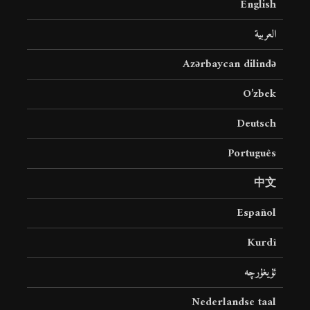
English
العربية
Azərbaycan dilində
O’zbek
Deutsch
Português
中文
Español
Kurdî
ئۇيغۇرچە
Nederlandse taal