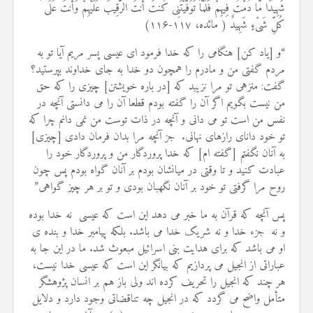
شَهِیدًا مَّا دُمْتُ فِیهِمْ فَلَمَّا تَوَفَّیْتَنِی کُنتَ أَنتَ الرَّقِیبَ عَلَیْهِمْ وَأَنتَ عَلَى
کُلِّ شَیْءٍ شَهِیدٌ ( مائده، ۱۱۷-۱۱۶)
“و [ياد كن] هنگامى را كه خدا فرمود اى عيسى پسر مريم آيا تو به
مردم گفتى من و مادرم را همچون دو خدا به جاى خداوند بپرستيد؟
گفت: منزهى تو مرا نزيبد كه [در باره خويشتن] چيزى را كه حق
من نيست بگويم اگر آن را گفته بودم قطعا آن را مى‏ دانستى آنچه در
نفس من است تو مى‏ دانى و آنچه در ذات توست من نمى‏ دانم چرا كه
تو خود داناى رازهاى نهانى. جز آنچه مرا بدان فرمان دادى [چيزى]
به آنان نگفتم [گفته‏ ام] كه خدا پروردگار من و پروردگار خود را
عبادت كنيد و تا وقتى در ميانشان بودم بر آنان گواه بودم پس چون
روح مرا گرفتى تو خود بر آنان نگهبان بودى و تو بر هر چيز گواهى”
پس آنچه که قرآن به ما خبر می دهد این است که عیسی نه خدا بوده
و نه جزء خدا و نه شریک خدا می باشد. بلکه پیامبر خدا و بنده ی
او می باشد که برای هدایت بنی اسرائیل مبعوث شد. ما در این جا به
عباراتی از انجیل می پردازیم که بیانگر این است که عیسی خدا نیست،
هر چند که انجیل را تحریف کرده اند ولی باز هم بر انسان پژوهشگر
متأمل واضح می گردد که در انجیل چه تناقضاتی وجود دارد و دلایل