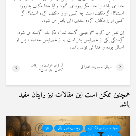
خدا می باشد آیا خدا مگر روزه می گیرد و آیا خدا مکلف به روزه
است؟! اگر مکلف است چه کسی او را مکلف کرده است؟ اگر
کسی او را مکلف کرده خدایی اش باطل می شود.
این نص می گوید “او عیسی گرسنه شد”، مگر خدا گرسنه می شود:
گرسنگی یکی از خصایص بشر است نه از خصایص خداوند، پس او
انسانی بوده و خدا نمی تواند باشد.
آیا قران خواندن در اوقات
قربانی به صورت اشتراکی
کراهت جایز است؟
همچنین ممکن است این مقالات نیز برایتان مفید
باشد
اصول ما در تفسیر قرآن کریم
پاسخ به پرسشهای قرآنی
فتاوا
مباحث علمی
مطالعات زنان