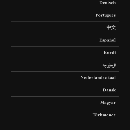
Deutsch
19 جولای 2026
36 نمایش ها
Português
中文
Español
Kurdî
ئۇيغۇرچە
Nederlandse taal
Dansk
Magyar
Türkmence