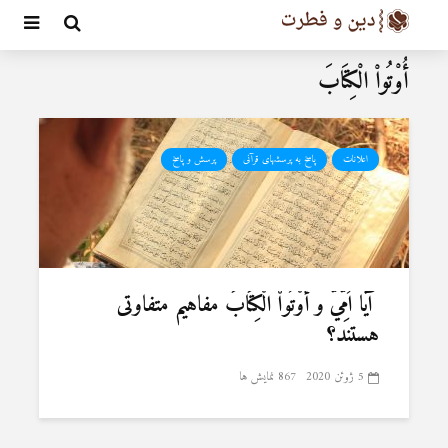
أُوْتُواْ الْكِتَابَ
اعلانات
پاسخ به پرسشهای قرآنی
پرسش و پاسخ
آیا اُمِّيّ و أُوْتُواْ الْكِتَابَ مفاهیم متفاوتی
هستند؟
5 ژوئن 2020
867 نمایش ها