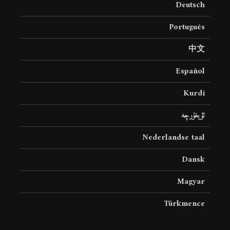
Deutsch
18 نمایش ها
22 نمایش ها
Português
中文
Español
Kurdî
ئۇيغۇرچە
Nederlandse taal
Dansk
Magyar
Türkmence