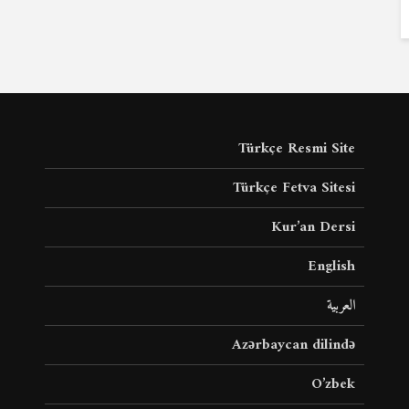
Türkçe Resmi Site
Türkçe Fetva Sitesi
Kur’an Dersi
English
العربية
Azərbaycan dilində
O’zbek