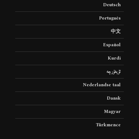
Deutsch
Português
中文
Español
Kurdî
ئۇيغۇرچە
Nederlandse taal
Dansk
Magyar
Türkmence