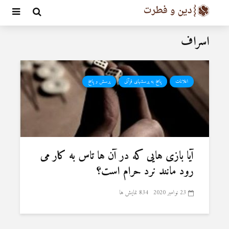
اسراف
اعلانات
پاسخ به پرسشهای قرآنی
پرسش و پاسخ
آیا بازى ‏هايى كه در آن‏ ها تاس به كار مى‏
رود مانند نرد حرام است؟
23 نوامبر 2020
834 نمایش ها