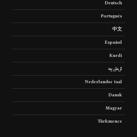
Deutsch
8 جولای 2026
24 نمایش ها
Português
中文
Español
Kurdî
ئۇيغۇرچە
Nederlandse taal
Dansk
Magyar
Türkmence