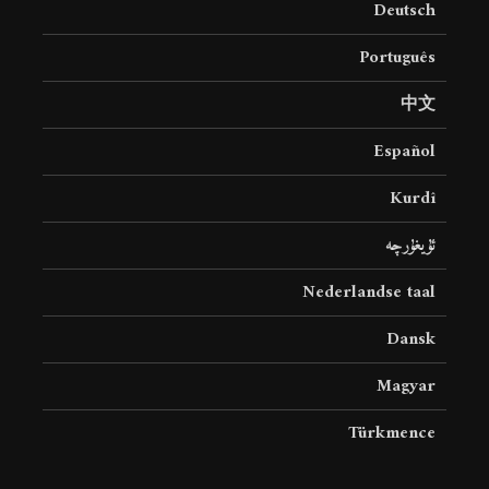
Deutsch
18 نمایش ها
22 نمایش ها
Português
中文
Español
Kurdî
ئۇيغۇرچە
Nederlandse taal
Dansk
Magyar
Türkmence