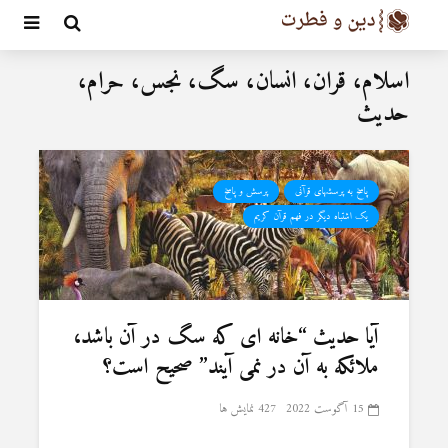
اسلام، قران، انسان، سگ، نجس، حرام،
حدیث
پاسخ به پرسشهای قرآنی
پرسش و پاسخ
یک اشتباه دیگر در فهم قرآن کریم
آیا حدیث “خانه ای كه سگ در آن باشد،
ملائكه به آن در نمی آیند” صحیح است؟
15 آگوست 2022
427 نمایش ها