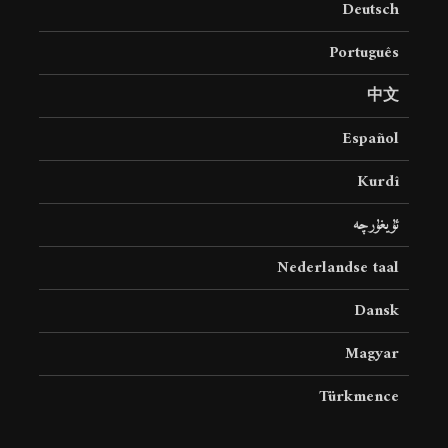
Deutsch
18 نمایش ها
22 نمایش ها
Português
中文
Español
Kurdî
ئۇيغۇرچە
Nederlandse taal
Dansk
Magyar
Türkmence