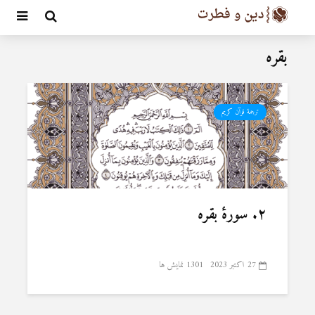
بقره
ترجمۀ قرآن کریم
۲. سورۀ بقره
27 اکتبر 2023
1301 نمایش ها