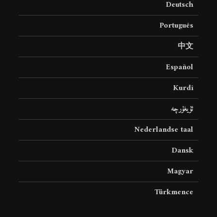
Deutsch
19 جولای 2026
36 نمایش ها
Português
中文
Español
Kurdî
ئۇيغۇرچە
Nederlandse taal
Dansk
Magyar
Türkmence