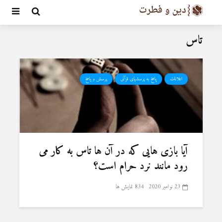
تاس
اعلانات
پاسخ به پرسشهای قرآنی
پرسش و پاسخ
آیا بازى ‏هايى كه در آن‏ ها تاس به كار مى‏
رود مانند نرد حرام است؟
23 نوامبر 2020
834 نمایش ها