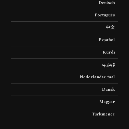
Deutsch
19 جولای 2026
36 نمایش ها
Português
中文
Español
Kurdî
ئۇيغۇرچە
Nederlandse taal
Dansk
Magyar
Türkmence