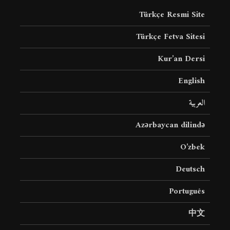
19 جولای 2026
Türkçe Resmi Site
36 نمایش ها
Türkçe Fetva Sitesi
Kur’an Dersi
English
العربية
Azərbaycan dilində
O’zbek
Deutsch
Português
中文