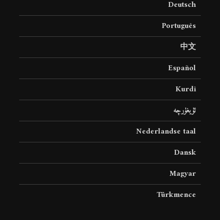
Deutsch
19 جولای 2026
36 نمایش ها
Português
中文
Español
Kurdî
ئۇيغۇرچە
Nederlandse taal
Dansk
Magyar
Türkmence