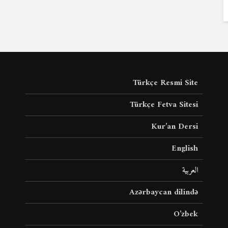
Türkçe Resmi Site
Türkçe Fetva Sitesi
Kur’an Dersi
English
العربية
Azərbaycan dilində
O’zbek