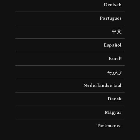
Deutsch
Português
中文
Español
Kurdî
ئۇيغۇرچە
Nederlandse taal
Dansk
Magyar
Türkmence