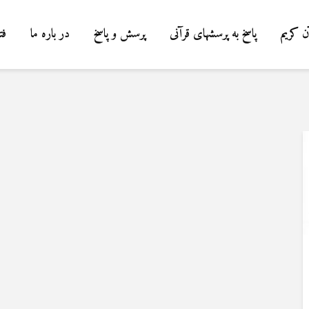
ن کریم
پاسخ به پرسشهای قرآنی
پرسش و پاسخ
در باره ما
فت