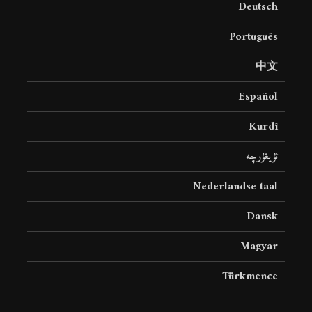
Deutsch
8 جولای 2026
24 نمایش ها
Português
中文
Español
Kurdî
ئۇيغۇرچە
Nederlandse taal
Dansk
Magyar
Türkmence