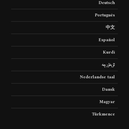
Deutsch
19 جولای 2026
36 نمایش ها
Português
中文
Español
Kurdî
ئۇيغۇرچە
Nederlandse taal
Dansk
Magyar
Türkmence