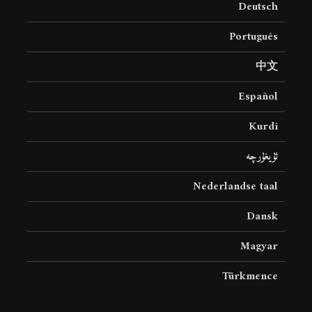
Deutsch
19 جولای 2026
36 نمایش ها
Português
中文
Español
Kurdî
ئۇيغۇرچە
Nederlandse taal
Dansk
Magyar
Türkmence