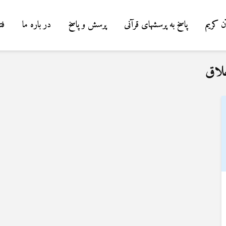
ن کریم
پاسخ به پرسشهای قرآنی
پرسش و پاسخ
در باره ما
فت
لاق