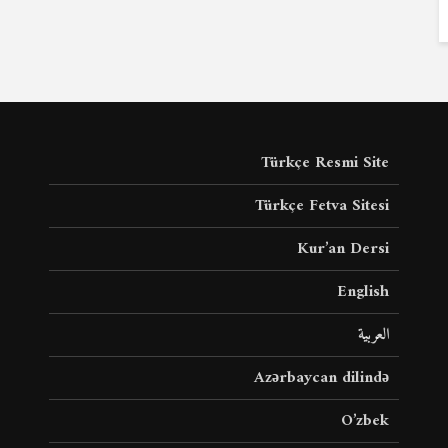
Türkçe Resmi Site
Türkçe Fetva Sitesi
Kur’an Dersi
English
العربية
Azərbaycan dilində
O’zbek