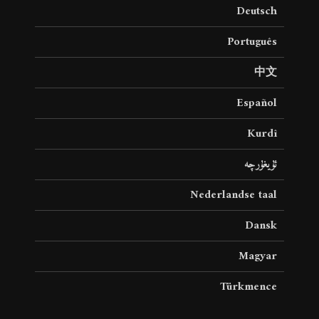
Deutsch
Português
中文
Español
Kurdî
ئۇيغۇرچە
Nederlandse taal
Dansk
Magyar
Türkmence