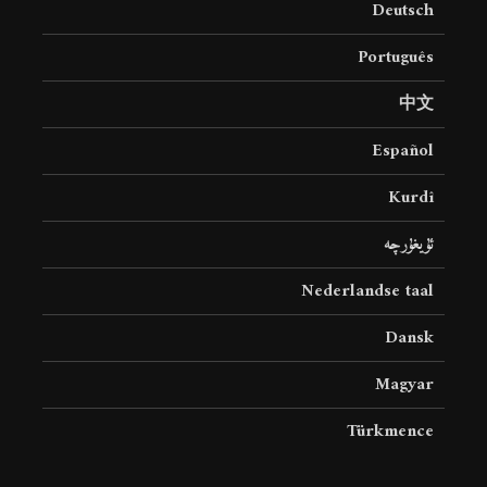
Deutsch
8 جولای 2026
24 نمایش ها
Português
中文
Español
Kurdî
ئۇيغۇرچە
Nederlandse taal
Dansk
Magyar
Türkmence