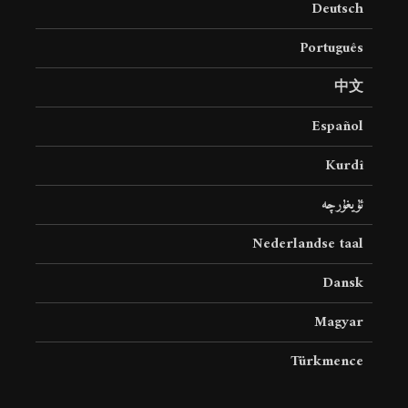
Deutsch
19 جولای 2026
36 نمایش ها
Português
中文
Español
Kurdî
ئۇيغۇرچە
Nederlandse taal
Dansk
Magyar
Türkmence