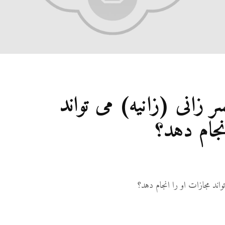
27 نمایش ها
شوه
رفته
نمی‌
9
21 نمایش ها
آیا 
سر زانی (زانیه) می تواند
غیر
قصا
می‌
نجام دهد؟
9
36 نمایش ها
تواند مجازات او را انجام دهد؟