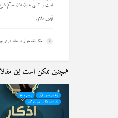
است و کسی بدون اذن حاکم شرع ح
آیدین ملاییم
حکم فاتحه خوانی از لحاظ شرعی چ
همچنین ممکن است این مقالات 
پاسخ به پرسشهای قرآنی
پرسش و پاسخ
یک اشتباه دیگر در فهم قرآن کریم