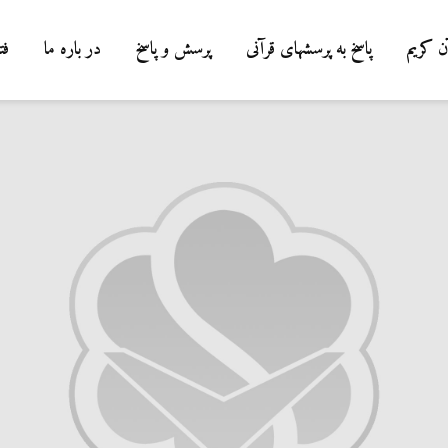
ن کریم
پاسخ به پرسشهای قرآنی
پرسش و پاسخ
در باره ما
فت
درب
شیط
میا
0