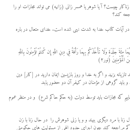
ناکار چیست؟ آ یا شوهر یا همسر زانی (زانیه) می تواند مجازات او را
راجعه کند؟
 در آیات کتاب خدا به شدت نهی شده است. خدای متعال در باره
ُمَا مِئَةَ جَلْدَةٍ وَلَا تَأْخُذْكُم بِهِمَا رَأْفَةٌ فِي دِينِ اللَّهِ إِن كُنتُمْ تُؤْمِنُونَ بِاللَّهِ
ِّنَ الْمُؤْمِنِينَ (نور۲)
ازيانه بزنيد و اگر به خدا و روز بازپسين ايمان داريد در [كار] دين
و بايد گروهى از مؤمنان در كيفر آن دو حضور يابند
نماییم که مجازات باید توسط دولت (به حکم حاکم شرع) و در منظر عموم
نا با مرد دیگری ببیند و و یا زنی شوهرش را در حال زنا با زن
ه محاکم مراجعه کند چون اجرای حدود الهی از مسئولیت های حکومتی