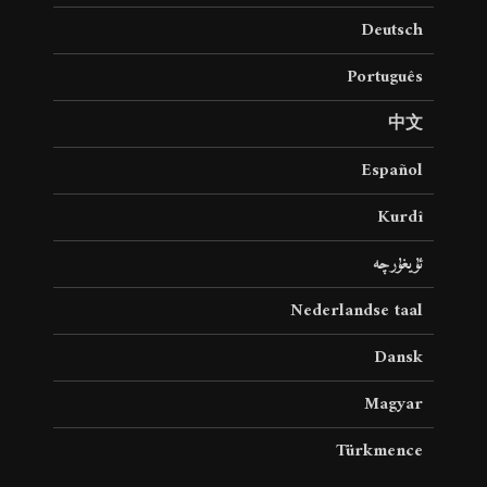
Deutsch
Português
中文
Español
Kurdî
ئۇيغۇرچە
Nederlandse taal
Dansk
Magyar
Türkmence