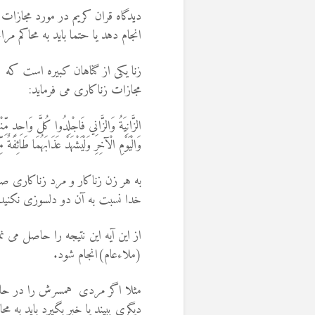
دیدگاه قران کریم در مورد مجازات ز
انجام دهد یا حتما باید به محاکم م
زنا یکی از گناهان کبیره است که
مجازات زناکاری می فرماید:
الزَّانِيَةُ وَالزَّانِي فَاجْلِدُوا كُلَّ وَاحِدٍ مِّنْه
وَالْيَوْمِ الْآخِرِ وَلْيَشْهَدْ عَذَابَهُمَا طَائِفَةٌ م
به هر زن زناكار و مرد زناكارى صد ت
خدا نسبت به آن دو دلسوزى نكنيد 
از این آیه این نتیجه را حاصل می 
(ملاءعام)انجام شود.
مثلا اگر مردی همسرش را در حال ز
دیگری ببیند یا خبر بگیرد باید ب