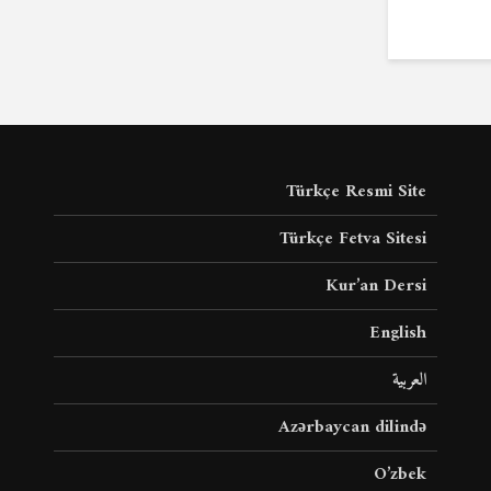
Türkçe Resmi Site
Türkçe Fetva Sitesi
Kur’an Dersi
English
العربية
Azərbaycan dilində
O’zbek