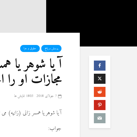
پرسش و پاسخ
حقوق و جزا
آ یا شوهر یا هم
مجازات او را ا
7 جولای 2018
1803 نمایش ها
آ یا شوهر یا همسر زانی (زانیه) می 
جواب: