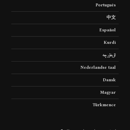
Português
中文
Español
Kurdî
ئۇيغۇرچە
Nederlandse taal
Dansk
Magyar
Türkmence