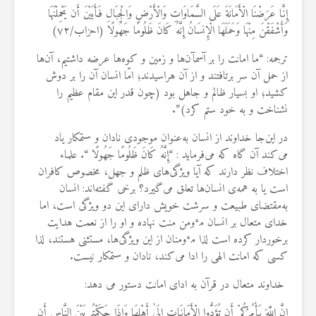
19 جولای 2026
إِنَّا عَرَضْنَا الْأَمَانَةَ عَلَى السَّمَاوَاتِ وَالْأَرْضِ وَالْجِبَالِ فَأَبَيْنَ أَن يَحْمِلْنَهَا
36 نمایش ها
وَأَشْفَقْنَ مِنْهَا وَحَمَلَهَا الْإِنسَانُ إِنَّهُ كَانَ ظَلُومًا جَهُولًا (احزاب/۷۲)
ترجمه: “ما امانت را بر آسمآن‌ها و زمین و کوه‌ها عرضه داشتیم، آن‌ها
از حمل آن سر برتافتند و از آن هراسیدند؛ امّا انسان آن را بر دوش
کشید؛ او بسیار ظالم و جاهل بود (چون قدر ‌این مقام عظیم را
نشناخت و به خود ستم کرد)”.
در ‌این‌جا خداوند از انسان به‌عنوان موجودی نادان و ستمکار ‌یاد
‌می‌کند آن گاه که ‌می‌فرماید : “إِنَّهُ كَانَ ظَلُومًا جَهُولًا “. علماء
اختلاف نظر دارند که آیا ‌ویژگی‌های ظلم و جهل، مخصوص کافران
است ‌یا به همه‌ی انسان‌ها تعلق ‌می‌گیرد؟ برخی گفته‌اند: انسان
به‌مقتضای طبیعت و سرشت خویش دارای‌ این دو ویژگی است، اما
خدای متعال بر انسان مٶمن منت نهاده و او را از نعمت هدایت
برخوردار کرده است لذا مٶمنان از ‌این ویژگی‌ها، مستثنی هستند، لذا
کسی که امانت الهی را ادا ‌می‌کند، نادان و ستمکار نیست‌
.
خداوند متعال در قرآن به ادای امانت دستور می دهد
:
إِنَّ اللَّهَ يَأْمُرُكُمْ أَن تُؤَدُّوا الْأَمَانَاتِ إِلَىٰ أَهْلِهَا وَإِذَا حَكَمْتُم بَيْنَ النَّاسِ أَن