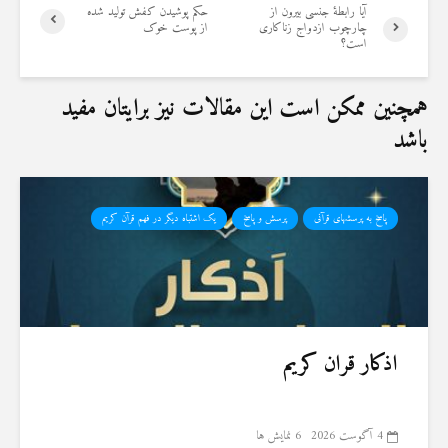
آیا رابطۀ جنسی بیرون از
حکم پوشیدن کفش تولید شده
چارچوب ازدواج زناکاری
از پوست خوک
است؟
همچنین ممکن است این مقالات نیز برایتان مفید
باشد
پاسخ به پرسشهای قرآنی
پرسش و پاسخ
یک اشتباه دیگر در فهم قرآن کریم
اذکار قران کریم
4 آگوست 2026
6 نمایش ها