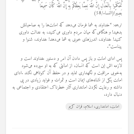
تَحْكُمُوا بِالْعَدْلِ إِنَّ اللَّهَ نِعِمَّا يَعِظُكُم بِهِ إِنَّ اللَّهَ كَانَ سَمِيعًا
بَصِيرًا(النساء/58)
ترجمه: “خداوند به شما فرمان می‌دهد که امانت‌ها را به صاحبانش
بدهید! و هنگا‌می‌که میان مردم داوری می‌کنید، به عدالت داوری
کنید! خداوند، ‌اندرزهای خوبی به شما می‌دهد! خداوند، شنوا و
بیناست”.
پس ادای امانت و باز پس دادن آن امر و دستور خداوند است و
لازمه اش ‌این است که انسان، از امانتی که به او سپرده ‌می‌شود
به‌خوبی مراقبت و نگهداری نماید و در حفظ آن کوتاهی نکند
.
ادای
امانت ‌یکی از نشانه‌های ‌ایمان است و ثمرات و فواید زیادی در پی
داشته و رعایت نکردن امانتداری آثار خطرناک اعتقادی و اجتماعی به
دنبال دارد‌
.
امانت، امانتداری، اسلام، قران کریم