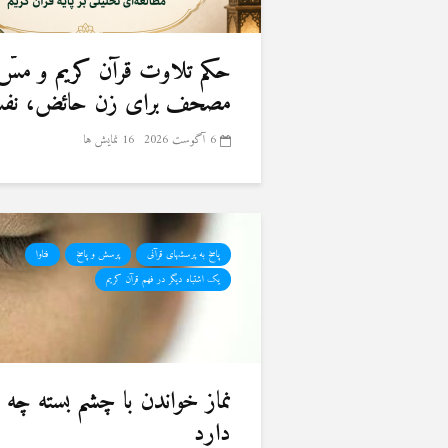
حكم تلاوت قرآن كريم و مسّ
مصحف برای زن حائض، نفسا
6 آگوست 2026
16 نمایش ها
پاسخ به پرسشهای قرآنی
پرسش و پاسخ
فتاوا
یک اشتباه دیگر در فهم قرآن کریم
نماز خواندن با چشم بسته چه
دارد