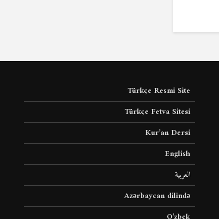
Türkçe Resmi Site
Türkçe Fetva Sitesi
Kur’an Dersi
English
العربية
Azərbaycan dilində
O’zbek