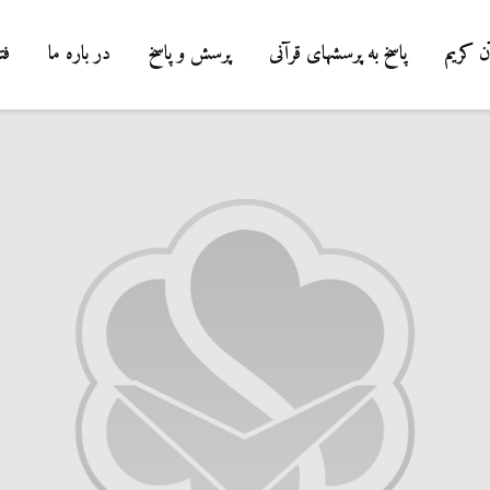
ن کریم
پاسخ به پرسشهای قرآنی
پرسش و پاسخ
در باره ما
فت