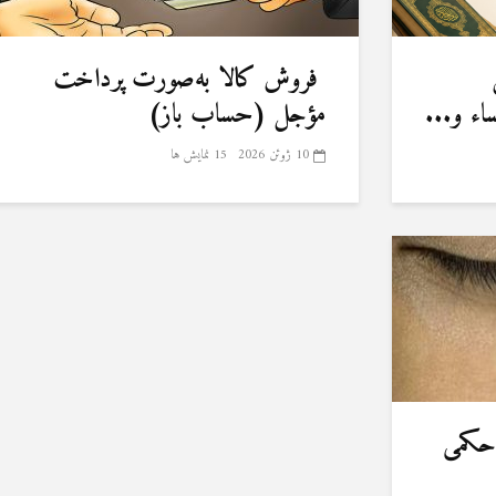
فروش کالا به‌صورت پرداخت
ء و...
مؤجل (حساب باز)
10 ژوئن 2026
15 نمایش ها
 حکمی