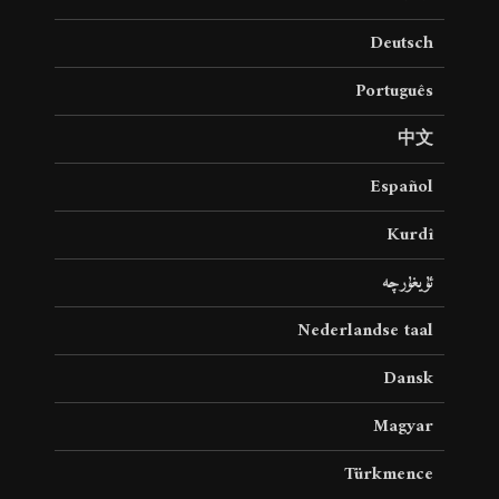
Deutsch
Português
中文
Español
Kurdî
ئۇيغۇرچە
Nederlandse taal
Dansk
Magyar
Türkmence