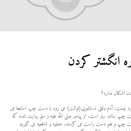
ه انگشتر کردن
دن اشکال ندارد؟
ود نیست. آدم وقتی دستشویی(توالت) می رود با دست چپ استنجا می
 چپ نباشد بهتر است. از پیامبر صلی الله علیه و سلم روایت شده که
ست چپ و هم دست راست می کردند. حنفیه و شافعیه می گویند