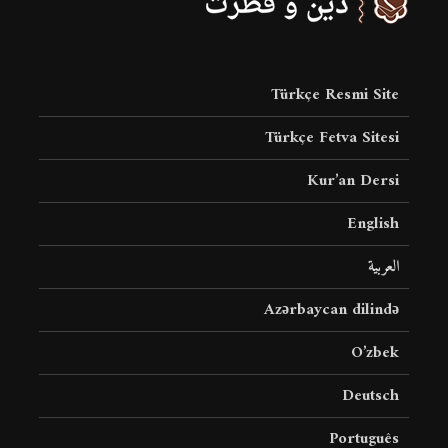
Türkçe Resmi Site
Türkçe Fetva Sitesi
Kur’an Dersi
English
العربية
Azərbaycan dilində
O’zbek
Deutsch
Português