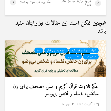
در چه مواردی زن حق طلاق
حکم پیوند قلب خوک به انسان
19 جولای 2026
دارد؟
36 نمایش ها
همچنین ممکن است این مقالات نیز برایتان مفید
باشد
اصول ما در تفسیر قرآن کریم
پاسخ به پرسشهای قرآنی
فتاوا
مباحث علمی
مطالعات زنان
حكم تلاوت قرآن كريم و مسّ مصحف برای زن
حائض، نفساء و شخص بی‌وضو
6 آگوست 2026
15 نمایش ها