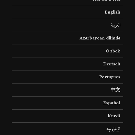
English
العربية
Azərbaycan dilində
O’zbek
Deutsch
Português
中文
Español
Kurdî
ئۇيغۇرچە