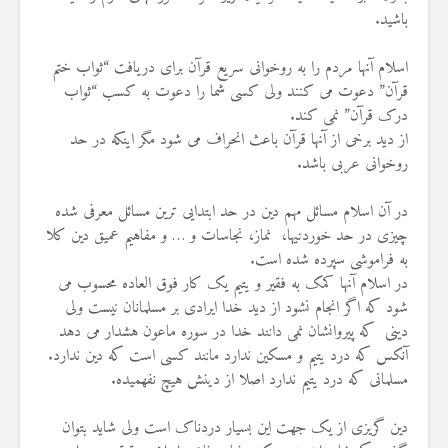
19 جولای 2026
باشید.
36 نمایش ها
اسلام آنها مردم را به روخوانی سریع قرآن برای دریافت “ثواب ختم
قرآن” دعوت می کنند ولی کسی شما را دعوت به کسب “ثواب
درک قرآن” نمی کند. ‌
از دید برخی از آنها قرآن باعث انحراف می شود مگر اینکه در حد
روخوانی عربی باشد.
در آن اسلام مسائل مهم دین در حد ابتدایی ترین مسائل معرفی شده
چیزی در حد خوردنیها، نماز، نجاسات و … و مفاهیم عمیق دین کلا
به فراموشی سپرده شده است. ‌
در اسلام آنها کمک به فقیر و یتیم یک کار فوق العاده محسوب می
شود که اگر انجام نشود از دید خدا ایرادی بر مسلمانان نیست ولی
دینی که پیروانشان نمی دانند خدا در سوره ماعون هشدار می دهد
آنکس که درد یتیم و مسکین ندارد مانند کسی است که دین ندارد.
مسلمانی که درد یتیم ندارد اصلا از دینش هیچ نفهمیده.
دین گریزی از یک جهت این بسیار دردناک است ولی شاید بتوان