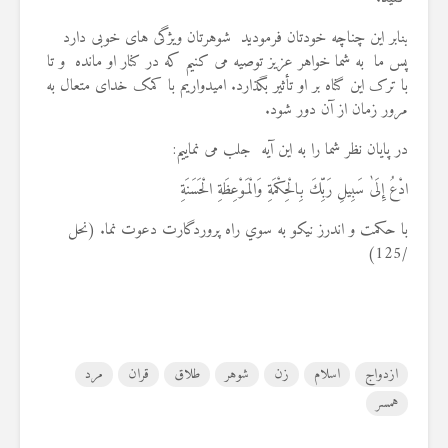
بنابر این چناچه خودتان فرمودید شوهرتان ویژگی های خوبی دارد
پس ما به شما خواهر عزیز توصیه می کنیم که در کنار او مانده و تا
با ترک این گناه بر او تأثیر بگذارد. امیدواریم با کمک خدای متعال به
مرور زمان از آن دور شود.
در پایان نظر شما را به این آیه جلب می نماییم:
ادْعُ إِلَىٰ سَبِيلِ رَبِّكَ بِالْحِكْمَةِ وَالْمَوْعِظَةِ الْحَسَنَةِ
با حكمت و اندرز نيكو به سوي راه پروردگارت دعوت نما. (نحل
/125)
ازدواج
اسلام
زن
شوهر
طلاق
قران
مرد
همسر