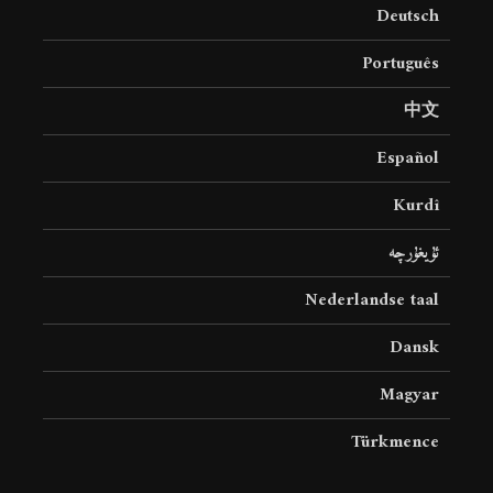
Deutsch
Português
中文
Español
Kurdî
ئۇيغۇرچە
Nederlandse taal
Dansk
Magyar
Türkmence