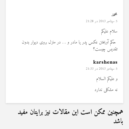
محمد
5 سپتامبر 2013 در 21:28
سلام علیکم
حکم آویختن عکس پدر یا مادر و … در منزل بروی دیوار بدون
تقدیس چیست؟
karshenas
5 سپتامبر 2013 در 21:33
و علیکم السلام
نه مشکلی ندارد
همچنین ممکن است این مقالات نیز برایتان مفید
باشد