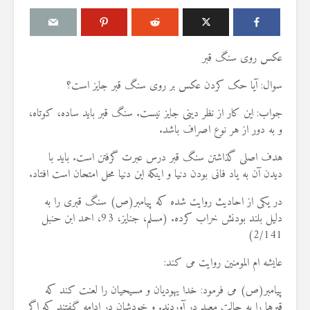
عکس روی سنگ قبر
سوال: آیا حک کردن عکس بر روی سنگ قبر جایز است؟
درباره سنگ زدن به
مقصود از «کت
شیطان و دویدن مردان
در آیه ۷۸ سوره واقعه
جواب: این کار از نظر دینی جایز نیست. سنگ قبر باید ساده، کوتاه،
میان صفا و مروه
17 جولای 2026
و به دور از هر نوع اصراف باشد.
20 جولای 2026
18 نمایش ها
27 نمایش ها
هدف اصلی گذاشتن سنگ قبر درس عبرت گرفتن است. باید با
آیا سوراخ کر
دیدن آن به یاد فانی بودن دنیا و اینکه این دنیا محل امتحان است افتاد.
شوهرم به سراغ زن دیگری
کشتن آن نوجو
رفته، اما مرا طلاق
دیوار، ارتباطی 
در یکی از احادیث روایت شده که پیامبر(ص) سنگ قبری را به
نمی‌دهد. چه باید کرد؟
آینده داشت؟
دلیل بلند بودنش خراب کرده. (مسلم، جنایز، 93، احمد ابن حنبل
19 جولای 2026
8 جولای 2026
2/141)
21 نمایش ها
23 نمایش ها
عایشه ام المومنین روایت می کند:
آیا اگر مسلمانی فردی
منظور از «وَف
غیرمسلمان را بکشد، حکم
ساختن یا درخ
قصاص درباره او اجرا
پیامبر(ص) می فرمود: خدا یهودیان و مسیحیان را لعنت کند که
4 جولای 2026
می‌شود؟
15 نمایش ها
قبرها را به حالت معبد در آوردند. و خودشان در ادامه گفتند که اگر