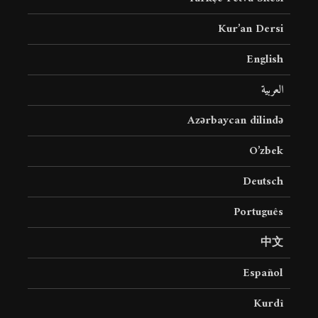
Kur’an Dersi
English
العربية
Azərbaycan dilində
O’zbek
Deutsch
Português
中文
Español
Kurdî