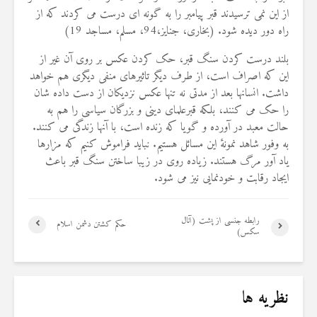
19 جولای 2026
از این نمی ترسیدند قبر پیامبر را به گونه ای درست می کردند که از
36 نمایش ها
راه دور دیده شود. (بخاری، جنایز،94، مسلم، مساجد 19)
بلند درست کردن سنگ قبر، حک کردن عکس بر روی آن غیر از
این که اصراف است، از طرف دیگر تاثیرهای منفی دیگری هم خواهد
داشت. انسانها بعد از مدتی نه تنها عکس نزدیکان از دست داده شان
را حک می کنند، بلکه قبرعلمای دینی و بزرگان سیاسی را هم به
حالت معبد در آورده و گویا که زنده است، با آنها زندگی می کنند.
به وفور شاهد نمونۀ این مسائل هستیم. نباید فراموش کنیم که مزارها
یاد آور مرگ هستند. زیاده روی در زیبا ساختن سنگ قبر باعث
ایجاد رقابت و خودنمایی نیز می شود.
رابطه جنسی از پشت (آنال
حکم کشتن دشمن اسلام
سکس)
نظریه ها