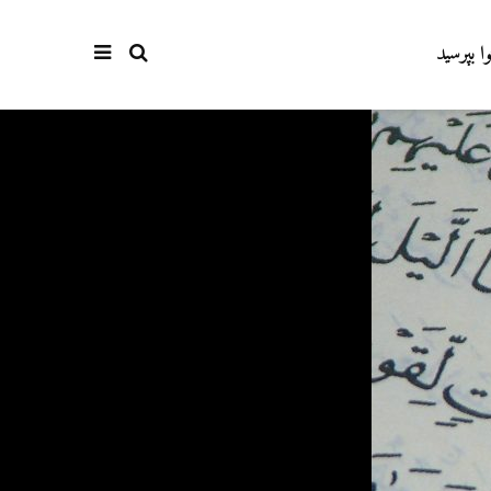
وا بپرسید
آیا سوراخ کردن کشتی،
اذکار قران کریم
کشتن آن نوجوان و ساختن
4 آگوست 2026
دیوار، ارتباطی با علم غیبِ
6 نمایش ها
آینده داشت؟