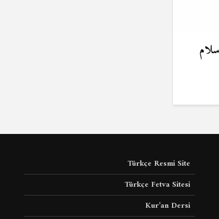
سلام
Türkçe Resmi Site
Türkçe Fetva Sitesi
Kur’an Dersi