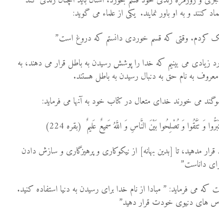
زئی و روزمره زندگی خود قسم بخورد. انسان باید آنچنان زندگی کند
کنند و به او باور نمایند. یکی از علماء می گوید:
شک کردم. وقتی که قسم خوردی دانستم که دروغ است”
ارد زیادی می بینیم که خدا را پوشش رسیدن به باطل قرار می دهند، به
 معروف به نام حق به دنبال رسیدن به باطل هستند.
وگند می خورند خدای متعال در کتاب خود به آنها می فرماید:
بَرُّوا وَ تَتَّقُوا وَ تُصْلِحُوا بَيْنَ النَّاسِ وَ اللَّهُ سَميعٌ عَليمٌ (بقره 224)
رار مدهيد، تا [بدين بهانه] از نيكوكارى و پرهيزگارى و سازش دادن
نواى داناست”
که می فرماید: ” مبادا از نام خدا برای رسیدن به دنیا استفاده کنید.
 هوس های دنیوی خودت قرار دهید”