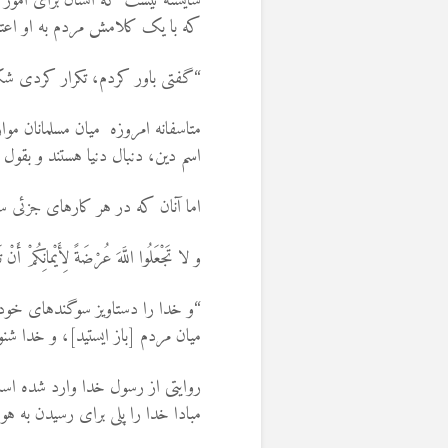
شایسته نیست که انسان برای امور ج
که با یک کلامش مردم به او اعتماد 
“گفتی باور کردم، تکرار کردی 
متاسفانه امروزه میان مسلمانان مو
اسم دین، دنبال دنیا هستند و بقول
اما آنان که در هر کارهای جزئی س
و لا تَجْعَلُوا اللَّهَ عُرْضَةً لِأَيْمانِكُمْ أَنْ تَ
“و خدا را دستاويز سوگندهاى خود ق
ميان مردم [باز ايستيد]، و خدا ش
روایتی از رسول خدا وارد شده است 
مبادا خدا را پلی برای رسیدن به