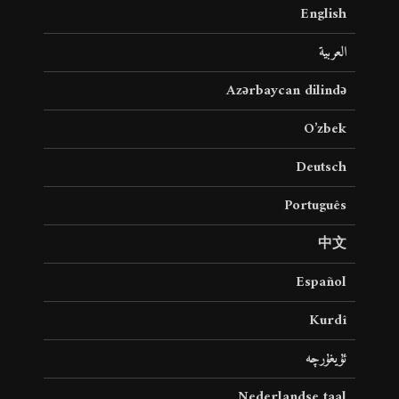
English
العربية
Azərbaycan dilində
O’zbek
Deutsch
Português
中文
Español
Kurdî
ئۇيغۇرچە
Nederlandse taal