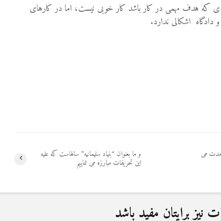
اردى كه هدف مهمى در كار باشد کار خوبى نیست، اما در کارهای
 دادگاه اشکالی ندارد.
مدت می
و ما بعنوان “بنیاد سلیمانیه” سالهاست که علیه
این تحریفات مبارزه می نماییم
نیز برایتان مفید باشد