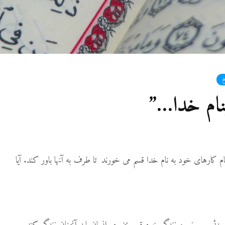
19 نمایش ها
آیا اگر مسلمانی فردی
غیرمسلمان را بکشد، حکم
قصاص درباره او اجرا
می‌شود؟
19 جولای 2026
36 نمایش ها
خ
نام خدا…”
مقصود از «کتاب مکنون»
در آیه ۷۸ سوره واقعه
17 جولای 2026
18 نمایش ها
ام کارهای خود به نام خدا قسم می خورند تا طرف به آنها باور کند. آیا