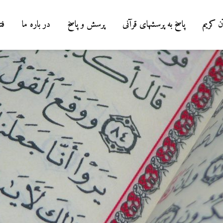
ن کریم
پاسخ به پرسشهای قرآنی
پرسش و پاسخ
در باره ما
فت
شوهرم به سراغ زن دیگری
رفته، اما مرا طلاق
نمی‌دهد. چه باید کرد؟
19 جولای 2026