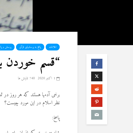
اعلانات
پاسخ به پرسشهای قرآنی
پرسش و پاس
“قسم خوردن ب
1 اکتبر 2020
740 نمایش ها
برخی آدمها هستند که هر روز در تم
نظر اسلام در این مورد چیست؟
پاسخ: