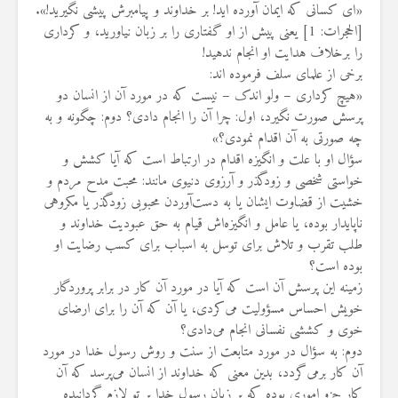
«ای کسانی که ایمان آورده اید! بر خداوند و پیامبرش پیشی نگیرید!».
[الحجرات: 1] یعنی پیش از او گفتاری را بر زبان نیاورید، و کرداری
را برخلاف هدایت او انجام ندهید!
برخی از علمای سلف فرموده اند:
«هیچ کرداری – ولو اندک – نیست که در مورد آن از انسان دو
پرسش صورت نگیرد، اول: چرا آن را انجام دادی؟ دوم: چگونه و به
چه صورتی به آن اقدام نمودی؟»
سؤال او با علت و انگیزه اقدام در ارتباط است که آیا کشش و
خواستی شخصی و زودگذر و آرزوی دنیوی مانند: محبت مدح مردم و
خشیت از قضاوت ایشان یا به دست‌آوردن محبوبی زودگذر یا مکروهی
ناپایدار بوده، یا عامل و انگیزه‌اش قیام به حق عبودیت خداوند و
طلب تقرب و تلاش برای توسل به اسباب برای کسب رضایت او
بوده است؟
زمینه این پرسش آن است که آیا در مورد آن کار در برابر پروردگار
خویش احساس مسؤولیت می‌کردی، یا آن که آن را برای ارضای
خوی و کششی نفسانی انجام می‌دادی؟
دوم: به سؤال در مورد متابعت از سنت و روش رسول خدا در مورد
آن کار برمی‌گردد، بدین معنی که خداوند از انسان می‌پرسد که آن
کار جزو اموری بوده که بر زبان رسول خدا بر تو لازم گردانیده