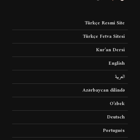
Türkçe Resmi Site
Türkçe Fetva Sitesi
Kur’an Dersi
English
العربية
Azərbaycan dilində
O’zbek
Deutsch
Português