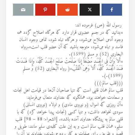
رسول الله (ص) فرموده اند:
«بدانید که در جسم عضوی قرار دارد که هرگاه اصلاح گردد همه
وجود آدمی اصلاح می‌شود، و هرگاه تباه شود، تمامی وجود انسان
ن به
مقصود از «کتاب مکنون»
حكم تلا
فاسد و تباه می‌شود، متوجه باشید که آن عضو قلب است».رواه
 مردان
در آیه ۷۸ سوره واقعه
مسّ مص
ه
البخاری (52) و مسلم (1599).
حائض، ن
17 جولای 2026
بی‌وضو
18 نمایش ها
«أَلاَ وَإِنَّ فِى الْجَسَدِ مُضْغَةً إِذَا صَلَحَتْ صَلَحَ الْجَسَدُ كُلُّهُ، وَإِذَا فَسَدَتْ
6 آگوست 2026
فَسَدَ الْجَسَدُ كُلُّهُ، أَلاَ وَهِىَ الْقَلْبُ»( رواه البخاری (52) و مسلم
آیا سوراخ کردن کشتی،
17 نمایش ها
(1599).).
 زن دیگری
کشتن آن نوجوان و ساختن
(((قلب سالم:)))
طلاق
دیوار، ارتباطی با علم غیبِ
اذکار قر
د کرد؟
آینده داشت؟
قلب سالم همان قلبی است که تنها صاحبان آن‌ها در قیامت اهل نجات
4 آگوست 2026
8 جولای 2026
9 نمایش ها
و سعادت خواهند بود. همانگونه که خداوند متعال می‌فرماید:
24 نمایش ها
«آن روزی که اموال (و نیروی مادی) و اولاد (نیروی انسانی)
اهمیت گ
سودی نخواهد داشت، و تنها کسی (نجات پیدا خواهد کرد) که با
 فردی
منظور از «وَفق» و حکم
اسلام
قلبی سالم به پیشگاه خداوند آمده باشد». [الشعراء: 88 – 98] قلب
کشد، حکم
ساختن یا درخواست آن
29 جولای 2026
و اجرا
سلیم، همان قلب سالم است و به این علت کلمه‌ی سلیم مانند: طویل و
4 جولای 2026
19 نمایش ها
15 نمایش ها
قصیر و ظریف برای صفات به کار برده می‌شوند، خداوند نیز آن را