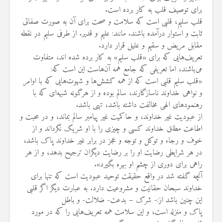
برای توصیف قلب به کار برده است.
قلب سلیم، قلبی است که سلامت و صحت برای آن به صورت صفاتی
ثابت و استوار درآمده باشند. مانند: علیم و قدیر. از طرفی سلیم در نقطه
مقابل مریض و سقیم و علیل قرار دارد.
تعریف‌هایی که برای «قلب سلیم» به کار برده شده اند، متفاوت
می‌باشند، اما تعریفی که جامع همه آن‌هاست این است که:
«قلب سلیم قلبی است که از همه کشش‌ها و شهوت‌هایی که با اوامر
و نواهی خداوند ناسازگارند، سالم بوده و از هرگونه شبهه‌ای که با
رهنمودهای الهی مخالفت داشته باشد، تهی باشد.
از عبودیت غیر خداوند، و حاکمیت غیر پیامبر سالم بماند، و در محبت و
اطاعت مطلق خداوند کسی و چیزی را با او شریک نگرداند و از
خوف و رجاء و توکل و توجه و عجز در برابر غیر خداوند پاک باشد،
در هر شرایطی رضایت او را بر رضایت دیگران ترجیح بدهد، و از هر
راهی برای دوری از چشم او بهره بگیرد».
آنچه گفته شد در واقع حقیقت توحید عبودیت است که تنها برای
خداوند سبحان حقانیت و مشروعیت دارد. به عبارت دیگر اگر قلبی
این چنین باشد از:- شرک – بدعت- ضلالت- و باطل
پاک و منزله است، و این سلامت همه تعریف‌هایی را که در مورد