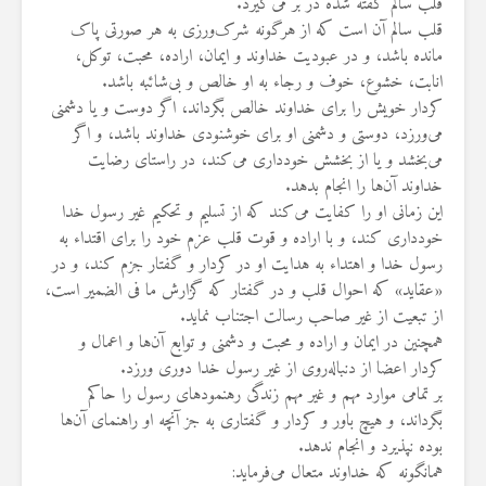
قلب سالم گفته شده در بر می‌گیرد.
قلب سالم آن است که از هرگونه شرک‌ورزی به هر صورتی پاک
مانده باشد، و در عبودیت خداوند و ایمان، اراده، محبت، توکل،
انابت، خشوع، خوف و رجاء به او خالص و بی‌شائبه باشد.
کردار خویش را برای خداوند خالص بگرداند، اگر دوست و یا دشمنی
می‌ورزد، دوستی و دشمنی او برای خوشنودی خداوند باشد، و اگر
می‌بخشد و یا از بخشش خودداری می‌کند، در راستای رضایت
خداوند آن‌ها را انجام بدهد.
این زمانی او را کفایت می‌کند که از تسلیم و تحکیم غیر رسول خدا
خودداری کند، و با اراده و قوت قلب عزم خود را برای اقتداء به
رسول خدا و اهتداء به هدایت او در کردار و گفتار جزم کند، و در
«عقاید» که احوال قلب و در گفتار که گزارش ما فی الضمیر است،
از تبعیت از غیر صاحب رسالت اجتناب نماید.
همچنین در ایمان و اراده و محبت و دشمنی و توابع آن‌ها و اعمال و
کردار اعضا از دنباله‌روی از غیر رسول خدا دوری ورزد.
بر تمامی موارد مهم و غیر مهم زندگی رهنمودهای رسول را حاکم
بگرداند، و هیچ باور و کردار و گفتاری به جز آنچه او راهنمای آن‌ها
بوده نپذیرد و انجام ندهد.
همانگونه که خداوند متعال می‌فرماید: