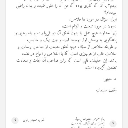
بودم؟ یا آن که کاری بوده که من آن را مقرر ننموده و بدان راضی
نبوده‌ام؟
اولی: سؤال در مورد «اخلاص»
دومی: در مورد تبعیت و التزام است.
زیرا خداوند هیچ عملی را بدون تحقق آن دو نمی‌پذیرد، و راه رهایی و
پاسخگویی به پرسش اول: وجود قصد و نیت نیک و خالص.
و طریقه خلاص از سؤال دوم: تحقق متابعت از صاحب رسالت و
سلامت قلب از هرچیزی است که با اخلاص و اتباع در تضاد
باشد. این حقیقت قلبی است که برای صاحب آن نجات و سعادت
تضمین گردیده است.
ه. حبیبی
وقف سلیمانیه
پيام عمومی حضرت رسول
تحریم همجنس‌بازی
(ص) برای آنهايی که دست