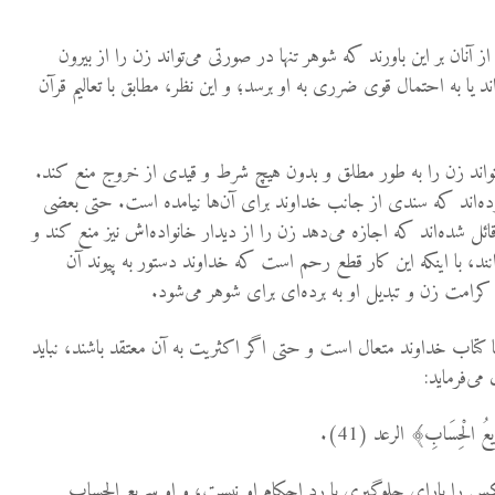
 آنان بر این باورند که شوهر تنها در صورتی می‌تواند زن را از بیرون
 یا به ‌احتمال قوی ضرری به او برسد؛ و این نظر، مطابق با تعالیم قرآن
‌تواند زن را به ‌طور مطلق و بدون هیچ شرط و قیدی از خروج منع کند.
کرده‌اند که سندی از جانب خداوند برای آن‌ها نیامده است. حتی بعضی
قائل شده‌اند که اجازه می‌دهد زن را از دیدار خانواده‌اش نیز منع کند و
ند، با اینکه این کار قطع رحم است که خداوند دستور به پیوند آن
رامت زن و تبدیل او به برده‌ای برای شوهر می‌شود.
ا کتاب خداوند متعال است و حتی اگر اکثریت به آن معتقد باشند، نباید
می‌فرماید:
سَرِيعُ الْحِسَابِ﴾ الرعد (41).
 را ياراي جلوگيري يا رد احكام او نيست، و او سريع الحساب