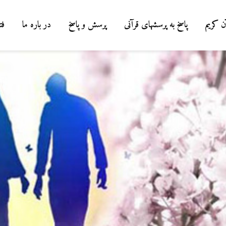
ن کریم
پاسخ به پرسشهای قرآنی
پرسش و پاسخ
در باره ما
فت
درباره سنگ زدن به
شیطان و دویدن مردان
میان صفا و مروه
20 جولای 2026