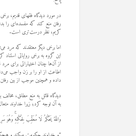
پاسخ:
در مورد دیدگاه فقهای قدیم، برخی از
رفتن منع کند که مفسده‌ای را بداند
کریم، نظر درست‌تری است.
اما برخی دیگر معتقدند که مرد می
این گروه به برخی روایاتی استناد 
از آن‌ها چنان اختیاراتی برای مرد 
اطاعت از او را بر زن واجب می‌دان
داده و همچنین موجب از بین رفتن ک
دیدگاه قائل به منع مطلق، مخالف ب
به آن توجه کرد؛ زیرا خداوند متعال 
وَاللَّهُ يَحْكُمُ لَا مُعَقِّبَ لِحُكْمِهِۚ وَهُوَ 
“و خداوند حكومت مي‏كند و هيچكس