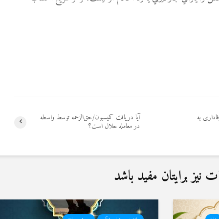
اداری به
آیا دریافت کمیسیون/حق‌الزحمه توسط واسطه
در معامله حلال است؟
نیز برایتان مفید باشد