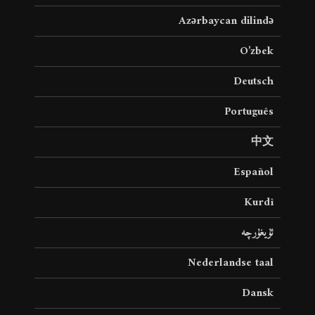
Azərbaycan dilində
O’zbek
Deutsch
Português
中文
Español
Kurdî
ئۇيغۇرچە
Nederlandse taal
Dansk