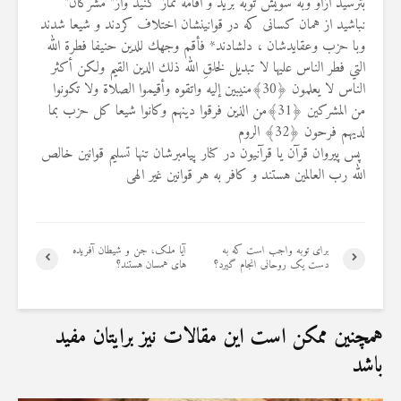
بترسید ازاو وبه سويش توبه بريد و اقامه نماز كنيد واز" مشركان"
نباشيد از همان كسانى كه در قوانینشان اختلاف کردند و شيعا شدند
وبا حزب وعقايدشان ، دلشادند* فأقم وجهك للدين حنيفا فطرة الله
التي فطر الناس عليها لا تبديل لخلقِ الله ذلك الدين القيم ولكن أكثر
الناس لا يعلمون ﴿30﴾منيبين إليه واتقوه وأقيموا الصلاة ولا تكونوا
من المشركين ﴿31﴾من الذين فرقوا دينهم وكانوا شيعا كل حزب بما
لديهم فرحون ﴿32﴾ الروم
پس پیروان قرآن یا قرآنیون در کنار پیامبرشان تنها تسلیم قوانین خالص
الله رب العالمین هستند و کافر به هر قوانین غیر الهی
برای توبه واجب است که به
آیا ملک، جن و شیطان آفریده
دست یک روحانی انجام گیرد؟
های همسان هستند؟
همچنین ممکن است این مقالات نیز برایتان مفید
باشد