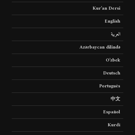
Kur’an Dersi
English
العربية
Azərbaycan dilində
O’zbek
Deutsch
Português
中文
Español
Kurdî