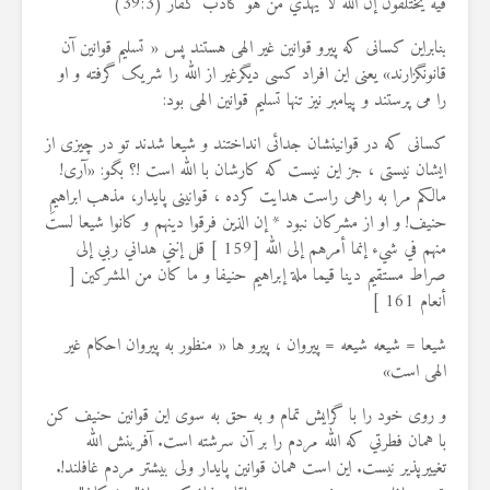
فيه يختلفون إن الله لا يهدي من هو كاذب كفار (39:3)
بنابراین کسانی که پیرو قوانین غیر الهی هستند پس « تسلیم قوانین آن
قانونگزارند» یعنی این افراد کسی دیگرغیر از الله را شریک گرفته و او
را می پرستند و پیامبر نیز تنها تسلیم قوانین الهی بود:
كسانى كه در قوانینشان جدائی انداختند و شیعا شدند تو در چیزی از
ایشان نیستی ، جز این نیست که كارشان با الله است !؟ بگو: «آرى!
مالکم مرا به راهی راست هدايت كرده ، قوانینی پايدار، مذهب ابراهيمِ
حنيف! و او از مشركان نبود * إن الذين فرقوا دينهم و كانوا شيعا لست
منهم في شيء إنما أمرهم إلى الله [159 ] قل إنني هداني ربي إلى
صراط مستقيم دينا قيما ملة إبراهيم حنيفا و ما كان من المشركين [
أنعام 161 ]
شیعا = شیعه شیعه = پیروان ، پیرو ها « منظور به پیروان احکام غیر
الهی است»
و روى خود را با گرايش تمام و به حق به سوى اين قوانین حنيف كن
با همان فطرتي كه الله مردم را بر آن سرشته است. آفرينش الله
تغييرپذير نيست. اين است همان قوانین پايدار ولى بيشتر مردم غافلند!.