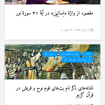
مقصود از واژهٔ «نِسائِهِنَّ» در آیهٔ ۳۱ سورهٔ نور
22 ژوئن 2026
20 نمایش ها
اعلانات
پاسخ به پرسشهای قرآنی
پرسش و پاسخ
یک اشتباه دیگر در فهم قرآن کریم
نشانه‌های ذکر نام بت‌های قوم نوح و قریش در
قرآن کریم