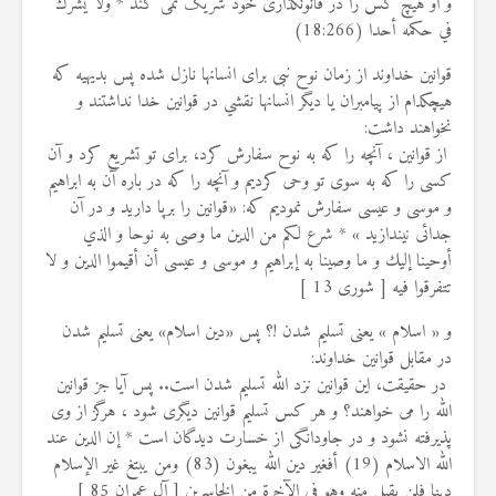
و او هیچ کس را در قانونگذاری خود شریک نمی‌ کند * ولا يشرك
في حكمه أحدا (18:266)
قوانین خداوند از زمان نوح نبی برای انسانها نازل شده پس بديهيه كه
هيچكدام از پيامبران يا ديگر انسانها نقشي در قوانین خدا نداشتند و
نخواهند داشت:
از قوانین ، آنچه را كه به نوح سفارش كرد، براى تو تشريع كرد و آن
کسی را که به سوی تو وحى كرديم و آنچه را كه در باره آن به ابراهيم
و موسى و عيسى سفارش نموديم كه: «قوانین را برپا داريد و در آن
جدائی نیندازید » * شرع لكم من الدين ما وصى به نوحا و الذي
أوحينا إليك و ما وصينا به إبراهيم و موسى و عيسى أن أقيموا الدين و لا
تتفرقوا فيه [ شورى 13 ]
و « اسلام » یعنی تسلیم شدن !؟ پس «دین اسلام» یعنی تسلیم شدن
در مقابل قوانین خداوند:
در حقيقت، این قوانین نزد الله تسلیم شدن است.. پس آیا جز قوانین
الله را مى‌ خواهند؟ و هر كس تسلیم قوانین دیگری شود ، هرگز از وى
پذيرفته نشود و در جاودانگی از خسارت دیدگان است * إن الدين عند
الله الاسلام (19) أفغير دين الله يبغون (83) ومن يبتغ غير الإسلام
دينا فلن يقبل منه وهو في الآخرة من الخاسرين [ آل عمران 85 ]