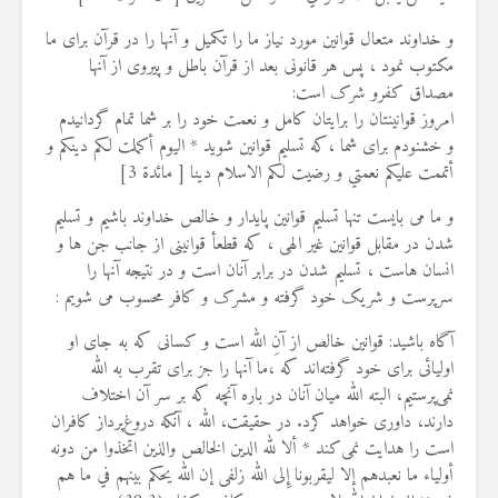
و خداوند متعال قوانین مورد نیاز ما را تکمیل و آنها را در قرآن برای ما
مکتوب نمود ، پس هر قانونی بعد از قرآن باطل و پیروی از آنها
مصداق کفرو شرک است:
امروز قوانینتان را برايتان كامل و نعمت خود را بر شما تمام گردانيدم
و خشنودم برای شما ،که تسلیم قوانین شوید * اليوم أكملت لكم دينكم و
أتممت عليكم نعمتي و رضيت لكم الاسلام دينا [ مائدة 3]
و ما می بایست تنها تسلیم قوانین پایدار و خالص خداوند باشیم و تسلیم
شدن در مقابل قوانین غیر الهی ، که قطعأ قوانینی از جانب جن ها و
انسان هاست ، تسلیم شدن در برابر آنان است و در نتیجه آنها را
سرپرست و شریک خود گرفته و مشرک و کافر محسوب می شویم :
آگاه باشيد: قوانین خالص از آنِ الله است و كسانى كه به جاى او
اولیائی براى خود گرفته‌اند که ،ما آنها را جز براى تقرب به الله
نمى‌پرستيم، البته الله ميان آنان در باره آنچه كه بر سر آن اختلاف
دارند، داورى خواهد كرد. در حقيقت، الله ، آنکه دروغ‌پرداز کافران
است را هدايت نمى‌كند * ألا لله الدين الخالص والذين اتخذوا من دونه
أولياء ما نعبدهم إلا ليقربونا إِلى الله زلفى إن الله يحكم بينهم في ما هم