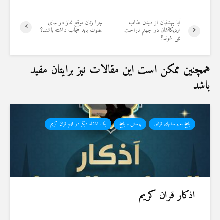
19 جولای 2026
36 نمایش ها
آيا بهشتيان از ديدن عذاب
چرا زنان موقع نماز در جای
نزدیکانشان در جهنم ناراحت
خلوت باید حجاب داشته باشند؟
نمی شوند؟
همچنین ممکن است این مقالات نیز برایتان مفید
باشد
پاسخ به پرسشهای قرآنی
پرسش و پاسخ
یک اشتباه دیگر در فهم قرآن کریم
اذکار قران کریم