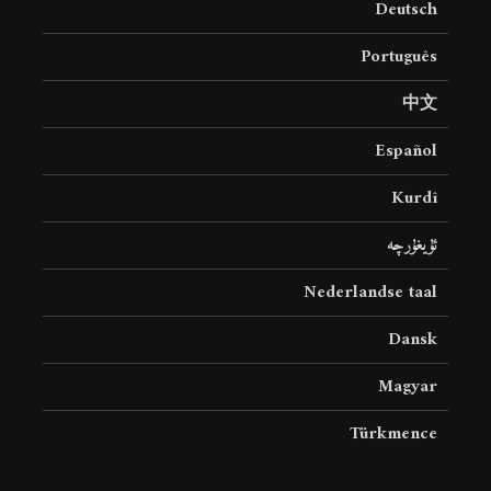
Deutsch
Português
中文
Español
Kurdî
ئۇيغۇرچە
Nederlandse taal
Dansk
Magyar
Türkmence