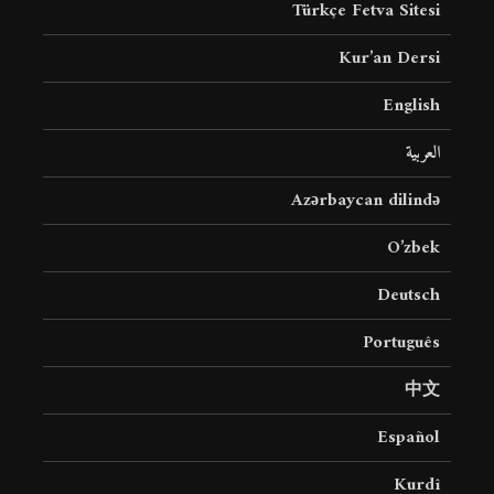
Türkçe Fetva Sitesi
Kur’an Dersi
English
العربية
Azərbaycan dilində
O’zbek
Deutsch
Português
中文
Español
Kurdî