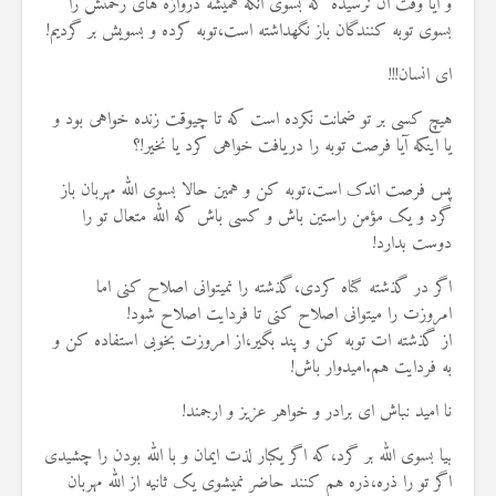
و آیا وقت آن نرسیده که بسوی آنکه همیشه دروازه های رحمتش را
19 جولای 2026
بسوی توبه کنندگان باز نگهداشته است،توبه کرده و بسویش بر گردیم!
36 نمایش ها
ای انسان!!!
هیچ کسی بر تو ضمانت نکرده است که تا چیوقت زنده خواهی بود و
یا اینکه آیا فرصت توبه را دریافت خواهی کرد یا نخیر!؟
پس فرصت اندک است،توبه کن و همین حالا بسوی الله مهربان باز
گرد و یک مؤمن راستین باش و کسی باش که الله متعال تو را
دوست بدارد!
اگر در گذشته گناه کردی،گذشته را نمیتوانی اصلاح کنی اما
امروزت را میتوانی اصلاح کنی تا فردایت اصلاح شود!
از گذشته ات توبه کن و پند بگیر،از امروزت بخوبی استفاده کن و
به فردایت هم.امیدوار باش!
نا امید نباش ای برادر و خواهر عزیز و ارجمند!
بیا بسوی الله بر گرد،که اگر یکبار لذت ایمان و با الله بودن را چشیدی
اگر تو را ذره،ذره هم کنند حاضر نمیشوی یک ثانیه از الله مهربان