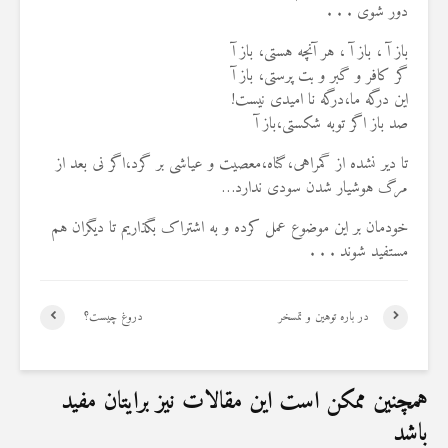
دور شوی . . .
باز آ ، باز آ ، هر آنچه هستی، باز آ
گر کافر و گبر و بت پرستی، باز آ
این درگه ما،درگه نا امیدی نیست!
صد باز اگر توبه شکستی،باز آ
تا دیر نشده از گمراهی،گناه،معصیت و عیاشی بر گرد،اگر نی بعد از
مرگ هوشیار شدن سودی ندارد…
خودمان بر این موضوع عمل کرده و به اشتراک بگذاریم تا دیگران هم
مستفید شوند . . .
در باره توهین و تمسخر
دروغ چيست؟
همچنین ممکن است این مقالات نیز برایتان مفید
باشد