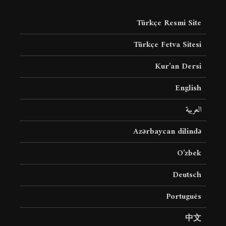
Türkçe Resmi Site
Türkçe Fetva Sitesi
Kur’an Dersi
English
العربية
Azərbaycan dilində
O’zbek
Deutsch
Português
中文