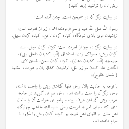
19 جولای 2026
ریش تان را نتراشید (رها کنید)
36 نمایش ها
در روایت دیگر که در صحیحین است، چنین آمده است:
رسول الله صلی الله علیه و سلم فرمودند: اعمال زیر از فطرت است:
تراشیدن موی بالای شرمگاه، کوتاه کردن ناخن، کوتاه کردن سبیل.
در روایت دیگر: ده چیز از فطرت است: کوتاه کردن سبیل، بلند
کردن ریش، مسواک زدن، استنشاق (آب کشیدن داخل بینی)،
مضمضه (آب کشیدن دهان)، کوتاه کردن ناخن، شستن لای
انگشت ها، کندن مو زیر بغل، تراشیدن کشاله ران و عورت، استنجا
( شستن مخارج)؛
با توجه به احادیث بالا، برخی فقها گذاشتن ریش را واجب دانسته،
برخی دیگر آن را سنت دانسته اند. برخی هم می گویند در جامعه
عرب ریش گذاشتن عرف بوده و پیامبر می خواست آن را سامان
دهی کند. و این امر به شریعت ربطی ندار. البته مذاهب چهارگانه
اهل سنت و فقهای اهل شییعه نیز کوتاه کردن ريش را مکروه يا
حرام دانسته اند.