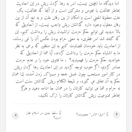
اما دیدگاه ما اینچنین نیست. امر به رها کردن ريش در اين احاديث
بخاطر مخالفت با مجوس و مشرکين است و از آنجا که مخالفت، يک
علت معقولة المعني است و امکان از بين رفتن علت و به تبع آن از بين
رفتن معلول وجود دارد گذاشتن ريش واجب نيست. از احادیثی که
بالا دیدید نمی توانیم حکم حرمت تراشیدن ریش را برداشت کنیم. این
که گفته شد امر فطری، به معنی حرام بودن عکس آن را نمی رساند.
از احادیث باید خودمان قضاوت کنیم به این منظور که برخی به نظر
ما به اشتباه حکم حرمت را برداشت کردند. آیا شما از احادیثی که
خواندید حکم حرمت را فهمیدید؟ . ما فتوی خود را بر عدم حرمت
صادر کردیم. اگر خوب توجه کردید در اين احاديث رها کردن ريش
در کنار امور مستحب چون غسل جمعه و مسواک زدن آمده، لذا همان
حکم به آن تعلق مي گيرد. و نتیجة الکلام ریش گذاشتن سنت است
نه حرام و شما می توانید کارتان را در همان جا ادامه دهید و هرگز
بخاطر ممنوعیت ریش گذاشتن کارتان را ترک نکنید.
آیا سقط جنین در اسلام مجاز
آیا “اولوا الامر” معصومند؟
است؟