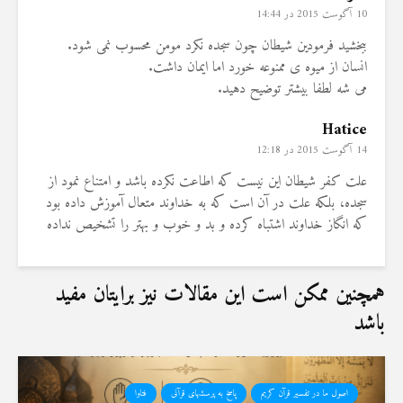
10 آگوست 2015 در 14:44
ببخشید فرمودین شیطان چون سجده نکرد مومن محسوب نمی شود.
انسان از میوه ی ممنوعه خورد اما ایمان داشت.
می شه لطفا بیشتر توضیح دهید.
Hatice
14 آگوست 2015 در 12:18
علت کفر شیطان این نیست که اطاعت نکرده باشد و امتناع نمود از
سجده، بلکه علت در آن است که به خداوند متعال آموزش داده بود
که انگاز خداوند اشتباه کرده و بد و خوب و بهتر را تشخیص نداده
همچنین ممکن است این مقالات نیز برایتان مفید
باشد
اصول ما در تفسیر قرآن کریم
پاسخ به پرسشهای قرآنی
فتاوا