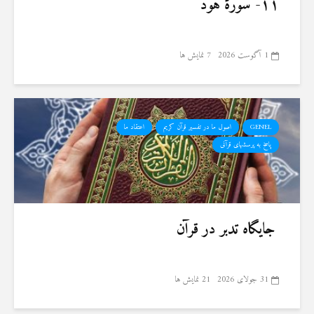
۱۱- سورهٔ هود
1 آگوست 2026
7 نمایش ها
GENEL
اصول ما در تفسیر قرآن کریم
اعتقاد ما
پاسخ به پرسشهای قرآنی
جایگاه تدبر در قرآن
31 جولای 2026
21 نمایش ها