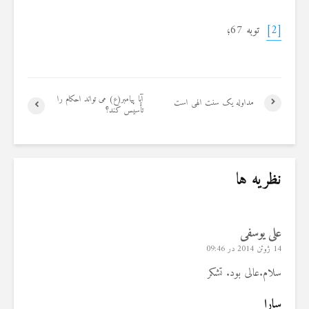
[2]
توبه 67؛
آیا پیامبر(ع) می تواند احکام را
مداوله یک سنت الهی است
تأسیس کند؟
نظریه ها
علی یوسفی
14 ژوئن 2014 در 09:46
سلام.عالی بود. تشکر
سارا