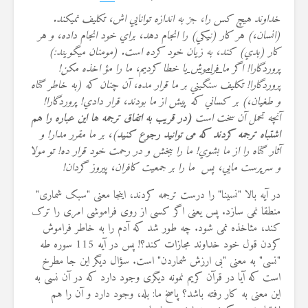
خداوند هيچ كس را، جز به اندازه توانايي اش، تكليف نمي‏كند.
(انسان،) هر كار (نيكي) را انجام دهد، براي خود انجام داده، و هر
كار (بدي) كند، به زيان خود كرده است. (مومنان مي‏گويند:)
پروردگارا! اگر ما
فراموش
يا خطا كرديم، ما را مؤ اخذه مكن!
پروردگارا! تكليف سنگيني بر ما قرار مده، آن چنان كه (به خاطر گناه
و طغيان،) بر كساني كه پيش از ما بودند، قرار دادي! پروردگارا!
آنچه تحمل آن سخت است
(در قریب به اتفاق ترجمه ها این عباره را هم
اشتباه ترجمه کردند که می توانید رجوع کنید
)، بر ما مقرر مدار! و
آثار گناه را از ما بشوي! ما را ببخش و در رحمت خود قرار ده! تو مولا
و سرپرست مايي، پس ‍ ما را بر جمعيت كافران، پيروز گردان!
در آیه بالا "نسینا" را درست ترجمه کردند، اینجا معنی "سبک شماری"
منطقا نمی سازد. پس یعنی اگر کسی از روی فراموشی امری را ترک
کند، مئاخذه نمی شود. چه طور شد که آدم را به خاطر فراموش
کردن قول خود خداوند مجازات کند؟! پس در آیه 115 سوره طه
"نسی" به معنی "بی ارزش شماردن" است. سؤال دیگر این جا مطرخ
است که آیا در قرآن کریم نمونه دیگری وجود دارد که در آن نسی به
این معنی به کار رفته باشد؟ پاسخ ما: بله، وجود دارد و آن را هم