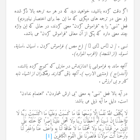
اگر دقت کرده باشید، خواهید دید که در هر سه ترجمه بالا ذکر شده
(و حتی در ترجمه های دیگری که ما این جا برای اختصار نیاوردیم)
فعل "نسی" را به "فراموش کردن" معنی کردند. در حالی که این واژه
چند معنی دارد که یکی از آن معانی "فراموش کردن" می باشد.
نسی . [ ن َس ْی ْ ] (ع مص ) فراموش کردن . نسیان .نسایة.
نسوة. (از المنجد) (اقرب الموارد).
آنچه ماند به فراموشی یا اندازندش در منزلی که کوچ کرده باشند.
(آنندراج ) (منتهی الارب ). آنچه باقی گذارند رهگذران از اشیاء نابه
کار و بی ارزش .
در آیه بالا فعل "نسی" به معنی "بی ارش شماردن"، "اهتمام ندادن"
است. دلیل ما آیه ذیل می باشد:
لَا يُكَلِّفُ اللَّهُ نَفْسًا إِلَّا وُسْعَهَا لَهَا مَا كَسَبَتْ وَعَلَيْهَا مَا اكْتَسَبَتْ رَبَّنَا لَا
تُؤَاخِذْنَا إِنْ نَسِينَا أَوْ أَخْطَأْنَا رَبَّنَا وَلَا تَحْمِلْ عَلَيْنَا إِصْرًا كَمَا حَمَلْتَهُ عَلَى
الَّذِينَ مِنْ قَبْلِنَا رَبَّنَا وَلَا تُحَمِّلْنَا مَا لَا طَاقَةَ لَنَا بِهِ وَاعْفُ عَنَّا وَاغْفِرْ لَنَا
وَارْحَمْنَا أَنْتَ مَوْلَانَا فَانْصُرْنَا عَلَى الْقَوْمِ الْكَافِرِينَ
[1]