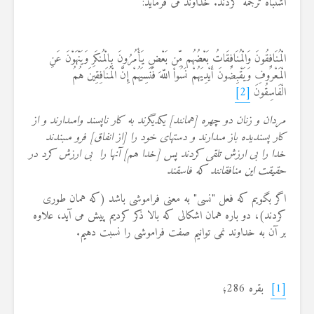
اشتباه ترجمه کردند. خداوند می فرماید:
الْمُنَافِقُونَ وَالْمُنَافِقَاتُ بَعْضُهُم مِّن بَعْضٍ يَأْمُرُونَ بِالْمُنكَرِ وَيَنْهَوْنَ عَنِ
الْمَعْرُوفِ وَيَقْبِضُونَ أَيْدِيَهُمْ نَسُواْ اللّهَ فَنَسِيَهُمْ إِنَّ الْمُنَافِقِينَ هُمُ
الْفَاسِقُونَ
[2]
مردان و زنان دو چهره [همانند] يكديگرند به كار ناپسند وامى‏دارند و از
كار پسنديده باز مى‏دارند و دستهاى خود را [از انفاق] فرو مى‏بندند
خدا را بی ارزش تلقی کردند پس [خدا هم] آنها را بی ارزش كرد در
حقيقت اين منافقانند كه فاسقند
اگر بگویم که فعل "نسی" به معنی فراموشی باشد (که همان طوری
کردند)، دو باره همان اشکالی که بالا ذکر کردیم پیش می آید، علاوه
بر آن به خداوند نمی توانیم صفت فراموشی را نسبت دهیم.
[1]
بقره 286؛