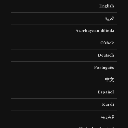
English
العربية
Azərbaycan dilində
O’zbek
Deutsch
Português
中文
Español
Kurdî
ئۇيغۇرچە