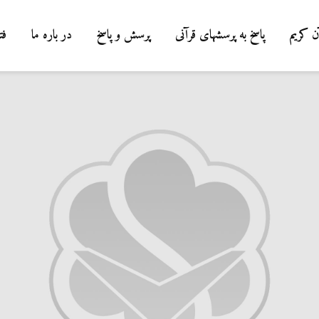
ن کریم
پاسخ به پرسشهای قرآنی
پرسش و پاسخ
در باره ما
فت