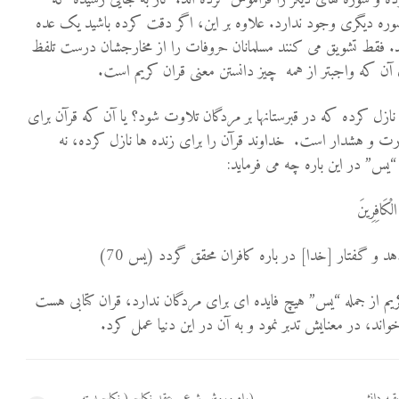
وره دیگری وجود ندارد. علاوه بر این، اگر دقت کرده باشید یک عده
ند. فقط تشویق می کنند مسلمانان حروفات را از مخارجشان درست تلفظ
ال آن که واجبتر از همه چیز دانستن معنی قران کریم است.
 نازل كرده كه در قبرستانها بر مردگان تلاوت شود؟ یا آن که قرآن برای
ارت و هشدار است. خداوند قرآن را برای زنده ها نازل كرده، نه
یس” در این باره چه می فرماید:
لْكَافِرِينَ
هد و گفتار [خدا] در باره كافران محقق گردد (یس 70)
ریم از جمله “یس” هیچ فایده ای برای مردگان ندارد، قران کتابی هست
خواند، در معنایش تدبر نمود و به آن در این دنیا عمل کرد.
قیه دانش
(راه وروش شرعي عقد نكاح ( نكاح بسته