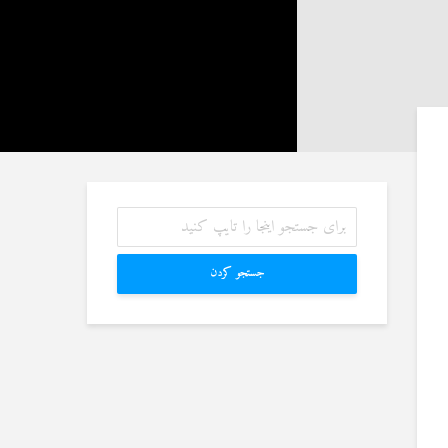
27 نمایش ها
آیا سوراخ کردن کشتی،
شوهرم به سراغ زن دیگری
کشتن آن نوجوان و ساختن
رفته، اما مرا طلاق
دیوار، ارتباطی با علم غیبِ
نمی‌دهد. چه باید کرد؟
آینده داشت؟
19 جولای 2026
8 جولای 2026
21 نمایش ها
23 نمایش ها
آیا اگر مسلمانی فردی
منظور از «وَفق» و حکم
غیرمسلمان را بکشد، حکم
ساختن یا درخواست آن
قصاص درباره او اجرا
4 جولای 2026
می‌شود؟
15 نمایش ها
19 جولای 2026
36 نمایش ها
جستجو کردن