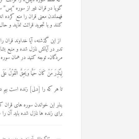
گویا در قران غیر از سوره “یس” س
فهماندن معنی قران را منع کرده ا
کنند و با تجوید قرائت نمایند و ح
از این گذشته، آیا خداوند قران را
تدبر در آياتش نازل شده و منبع بش
مردگان. توجه کنید در همان سوره “
لِيُنْذِرَ مَنْ كَانَ حَيًّا وَيَحِقَّ الْقَوْلُ عَلَى ا
تا هر كه را [دلى] زنده است بيم د
بنابر این خواندن سوره های قران ک
برای زنده ها نازل شده باید آن را 
“اگر دانش آموزی در مدرسه حق ب