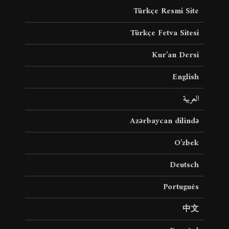
Türkçe Resmi Site
Türkçe Fetva Sitesi
Kur’an Dersi
English
العربية
Azərbaycan dilində
O’zbek
Deutsch
Português
中文