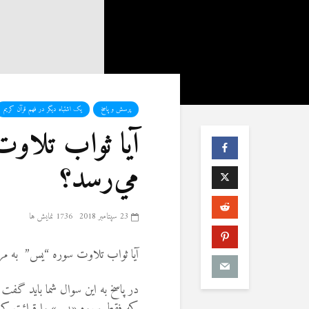
پرسش و پاسخ
یک اشتباه دیگر در فهم قرآن کریم
آيا ثواب تلاو
مي‌رسد؟
23 سپتامبر 2018
1736 نمایش ها
آيا ثواب تلاوت سوره “یس” به مر
در پاسخ به این سوال شما باید گف
که فقط سوره «یس» را قرائت کرده