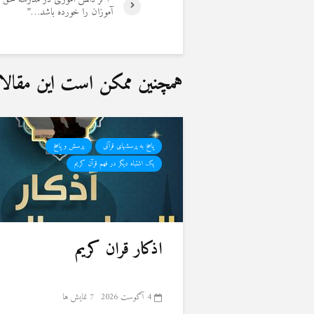
آموزان را خورده باشد…”
همچنین ممکن است این مقالات 
پاسخ به پرسشهای قرآنی
پرسش و پاسخ
یک اشتباه دیگر در فهم قرآن کریم
اذکار قران کریم
4 آگوست 2026
7 نمایش ها