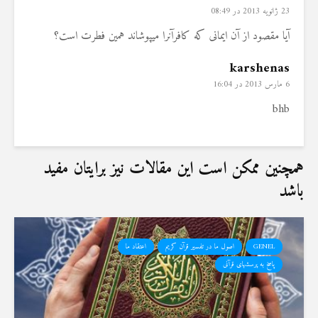
23 ژانویه 2013 در 08:49
آیا مقصود از آن ایمانی که کافرآنرا میپوشاند همین فطرت است؟
karshenas
6 مارس 2013 در 16:04
bhb
همچنین ممکن است این مقالات نیز برایتان مفید
باشد
GENEL
اصول ما در تفسیر قرآن کریم
اعتقاد ما
پاسخ به پرسشهای قرآنی