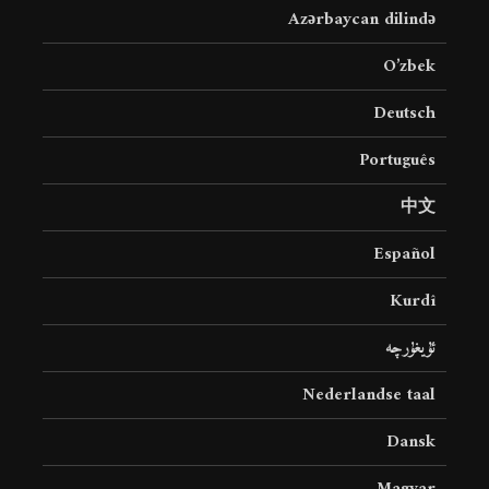
Azərbaycan dilində
O’zbek
Deutsch
Português
中文
Español
Kurdî
ئۇيغۇرچە
Nederlandse taal
Dansk