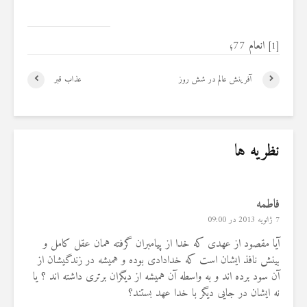
انعام 77؛
[1]
آفرینش عالم در شش روز
عذاب قبر
نظریه ها
فاطمه
7 ژانویه 2013 در 09:00
آیا مقصود از عهدی که خدا از پیامبران گرفته همان عقل کامل و
بینش نافذ ایشان است که خدادادی بوده و همیشه در زندگیشان از
آن سود برده اند و به واسطه آن همیشه از دیگران برتری داشته اند ؟ یا
نه ایشان در جایی دیگر با خدا عهد بستند؟