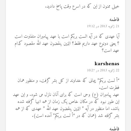
خیلی ممنون از این که در اسرع وقت پاسخ دادید.
فاطمه
21 ژانویه 2013 در 19:12
آیا عهدی که در آیه الست بربکم است با عهد پیامبران متفاوت است
؟ یعنی دونوع عهد داریم فقط؟ الذین ینقضون عهد الله مقصود کدام
عهد است؟
karshenas
22 ژانویه 2013 در 10:27
“أ لست بربکم” پیمانی که خداوند از کل بشر گرفت، و منظور همان
فطرت است.
عهد پیامبران (ع) وحی است که برای آنان نازل می شود. و این عهد
این طور نبود که در مکان خاص یک زمان از همه انبیا گرفته شده
باشد. اما منظور در آیه ” الذین ینقضون عهد الله ” عهدی که از همه
بشر گرقته شد (همان که در “أ لست بربکم” آمده است).
فاطمه