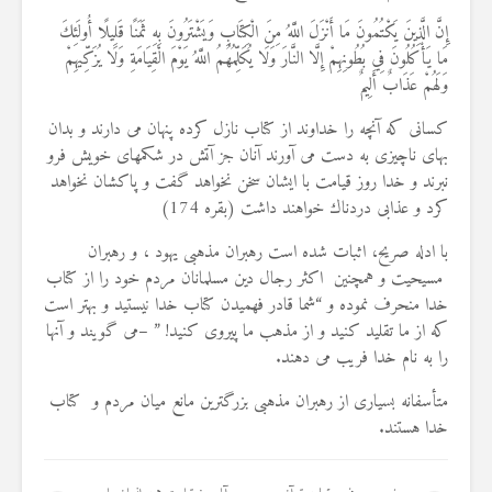
19 جولای 2026
إِنَّ الَّذِينَ يَكْتُمُونَ مَا أَنْزَلَ اللَّهُ مِنَ الْكِتَابِ وَيَشْتَرُونَ بِهِ ثَمَنًا قَلِيلًا أُولَئِكَ
36 نمایش ها
مَا يَأْكُلُونَ فِي بُطُونِهِمْ إِلَّا النَّارَ وَلَا يُكَلِّمُهُمُ اللَّهُ يَوْمَ الْقِيَامَةِ وَلَا يُزَكِّيهِمْ
وَلَهُمْ عَذَابٌ أَلِيمٌ
كسانى كه آنچه را خداوند از كتاب نازل كرده پنهان مى دارند و بدان
بهاى ناچيزى به دست مى ‏آورند آنان جز آتش در شكمهاى خويش فرو
نبرند و خدا روز قيامت با ايشان سخن نخواهد گفت و پاكشان نخواهد
كرد و عذابى دردناك خواهند داشت (بقره 174)
با ادله صریح، اثبات شده است رهبران مذهبی یهود ، و رهبران
مسیحیت و همچنین اکثر رجال دین مسلمانان مردم خود را از کتاب
خدا منحرف نموده و “شما قادر فهمیدن کتاب خدا نیستید و بهتر است
که از ما تقلید کنید و از مذهب ما پیروی کنید! ” –می گویند و آنها
را به نام خدا فریب می دهند.
متأسفانه بسیاری از رهبران مذهبی بزرگترین مانع میان مردم و کتاب
خدا هستند.