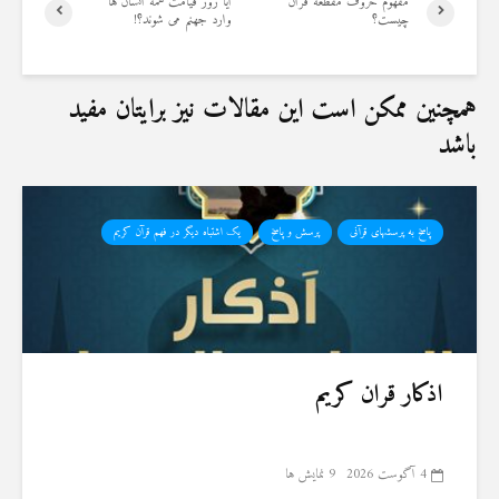
مفهوم حروف مقطعه قرآن
آیا روز قیامت همه انسان ها
چیست؟
وارد جهنم می شوند؟!
همچنین ممکن است این مقالات نیز برایتان مفید
باشد
پاسخ به پرسشهای قرآنی
پرسش و پاسخ
یک اشتباه دیگر در فهم قرآن کریم
اذکار قران کریم
4 آگوست 2026
9 نمایش ها