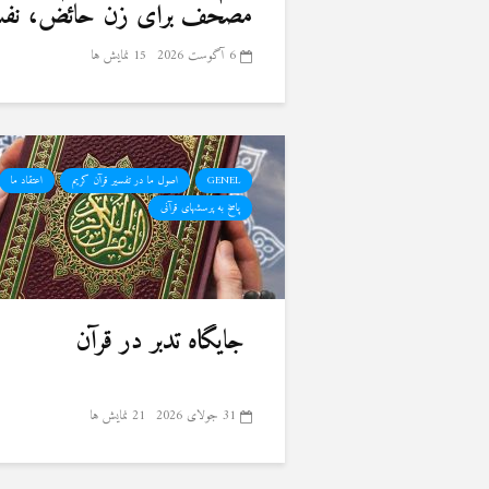
مصحف برای زن حائض، نفسا
6 آگوست 2026
15 نمایش ها
GENEL
اصول ما در تفسیر قرآن کریم
اعتقاد ما
پاسخ به پرسشهای قرآنی
جایگاه تدبر در قرآن
31 جولای 2026
21 نمایش ها