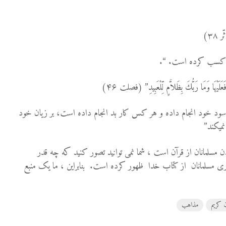
۳۸)
كسب كرده است. “.
لَيْهَا وَمَا رَبُّكَ بِظَلاَّمٍ لِّلْعَبِيدِ” (فصلت ۴۶)
سود خود انجام داده و هر كس كار بد انجام داده است، بر زیان خود
می‏كند”
سلمانان از قرآن است ، شما نمی توانید تصور کنید که چه قدر
 مسلمانان از کتاب خدا ظهور کرده است. بنابراین ، ما یک منبع
 کریم
مذاهب