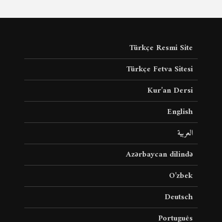
Türkçe Resmi Site
Türkçe Fetva Sitesi
Kur’an Dersi
English
العربية
Azərbaycan dilində
O’zbek
Deutsch
Português