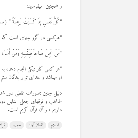
و همچنین می‏فرماید:
“كُلُّ نَفْسٍ بِمَا كَسَبَتْ رَهِينَةٌ ” (مدثّر 
“هركسى در گرو چيزى است كه 
“مَنْ عَمِلَ صَالِحاً فَلِنَفْسِهِ وَمَنْ أَسَآءَ فَعَ
“هر كس كار نیكی انجام دهد، به 
او می‏باشد و خدای تو بر بندگان ستم ن
دلیل چنین تصورات غلطی دور شدن م
مذاهب و فرقهای جعلی بدلیل دوری
داریم ، و آن قرآن کریم است.
اسلام
انسان آزاد
جبری
قران