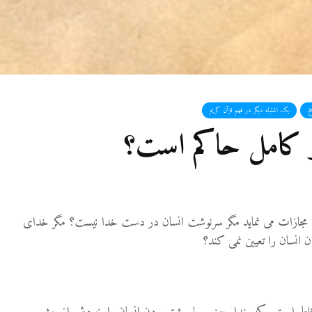
27 نمایش ها
شوهرم به سراغ زن دیگری
رفته، اما مرا طلاق
نمی‌دهد. چه باید کرد؟
19 جولای 2026
21 نمایش ها
خ
یک اشتباه دیگر در فهم قرآن کریم
آیا اگر مسلمانی فردی
بر کامل حاکم است؟
غیرمسلمان را بکشد، حکم
قصاص درباره او اجرا
می‌شود؟
19 جولای 2026
36 نمایش ها
خ مجازات می نماید مگر سرنوشت انسان در دست خدا نیست؟ مگر خدای
انسان را تعیین نمی کند؟