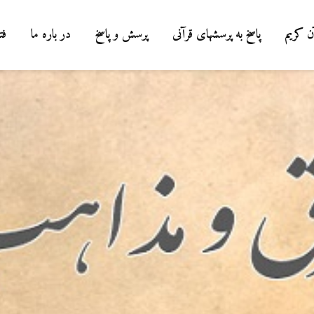
ن کریم
پاسخ به پرسشهای قرآنی
پرسش و پاسخ
در باره ما
فت
درباره سنگ زدن به
شیطان و دویدن مردان
میان صفا و مروه
20 جولای 2026