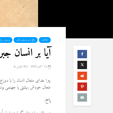
اعلانات
پاسخ به پرسشهای قرآنی
پرسش و پاس
آیا بر انسان ج
12 اکتبر 2020
852 نمایش ها
چرا خدای متعال انسان را با دوز
متعال خودش بهشتی یا جهنمی بودن 
پاسخ: