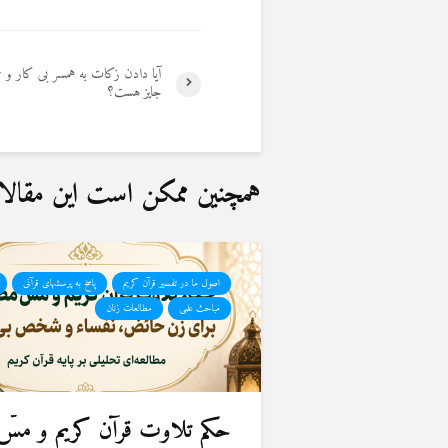
آیا دادن زکات به همسر بی کار و ع
جایز هست؟
همچنین ممکن است این مقالات 
اصول ما در تفسیر قرآن کریم
پاسخ به پرسشهای قرآنی
مباحث علمی
مطالعات زنان
حكم تلاوت قرآن كريم و مسّ