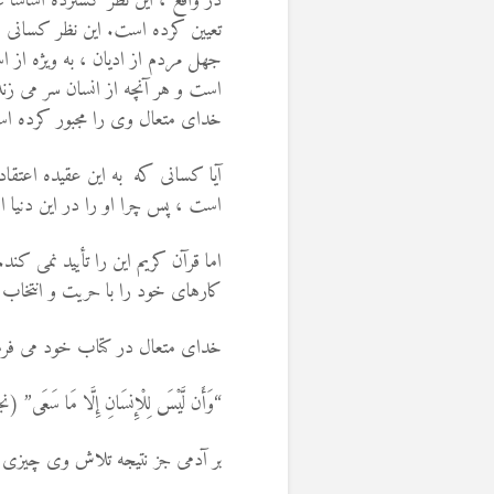
در واقع ، این نظر گسترده اساسا
تعیین کرده است. این نظر کسانی اس
جهل مردم از ادیان ، به ویژه از 
است و هر آنچه از انسان سر می زند
خدای متعال وی را مجبور کرده ا
آیا کسانی که به این عقیده اعتقاد
است ، پس چرا او را در این دنیا
اما قرآن کریم این را تأیید نمی ک
كارهای خود را با حریت و انتخاب 
خدای متعال در کتاب خود می فرما
“وَأَن لَّيْسَ لِلْإِنسَانِ إِلَّا مَا سَعَى‏” (نجم
بر آدمی جز نتیجه تلاش وی چیزی