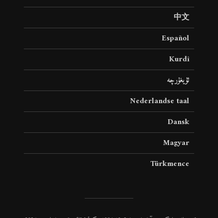
中文
Español
Kurdî
ئۇيغۇرچە
Nederlandse taal
Dansk
Magyar
Türkmence