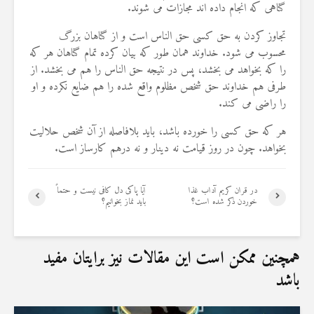
گناهی که انجام داده اند مجازات می شوند.
19 جولای 2026
36 نمایش ها
تجاوز کردن به حق کسی حق الناس است و از گناهان بزرگ
محسوب می شود. خداوند همان طور که بیان کرده تمام گناهان هر که
را که بخواهد می بخشد، پس در نتیجه حق الناس را هم می بخشد. از
طرفی هم خداوند حق شخص مظلوم واقع شده را هم ضایع نکرده و او
را راضی می کند.
هر که حق کسی را خورده باشد، باید بلافاصله از آن شخص حلالیت
بخواهد. چون در روز قیامت نه دینار و نه درهم کارساز است.
در قران کریم آداب غذا
آیا پاکی دل کافی نیست و حتماً
خوردن ذکر شده است؟
باید نماز بخوانیم؟
همچنین ممکن است این مقالات نیز برایتان مفید
باشد