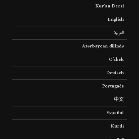
Kur’an Dersi
English
العربية
Azərbaycan dilində
O’zbek
Deutsch
Português
中文
Español
Kurdî