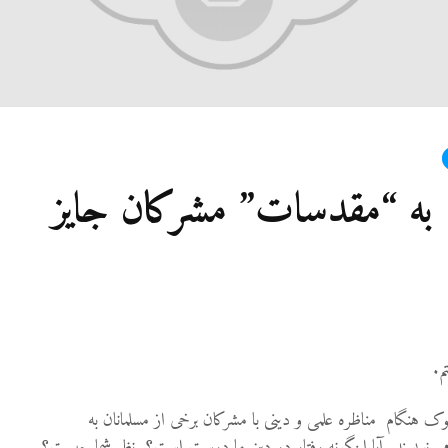
27 نمایش ها
شوه
رفته
نمی‌
9
21 نمایش ها
آیا 
ن به “مقدسات” مشرکان جایز
غیر
قصا
می‌
9
36 نمایش ها
م.
 هنگام مناظره علمی و دینی با مشرکان برخی از مسلمانان به
 نویسند. آیا اینگونه رفتار در دین ما درست است؟ نظر شما چیست؟