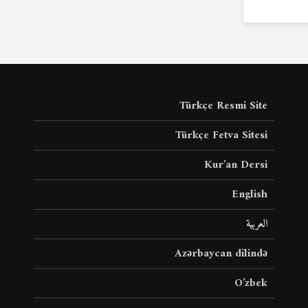
Türkçe Resmi Site
Türkçe Fetva Sitesi
Kur’an Dersi
English
العربية
Azərbaycan dilində
O’zbek