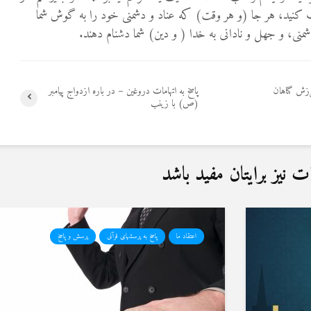
ب کنید، هر جا (و هر وقت) که عناد و دشمنی خود را به گوش شما
منی، و جهل و نادانی به خدا ( و دین) شما دشنام دهند.
زش گناهان
پاسخ به اتهامات دروغین – در باره ازدواج پیامبر
(ص) با زینب
نیز برایتان مفید باشد
اعتقاد ما
پاسخ به پرسشهای قرآنی
پرسش و پاسخ