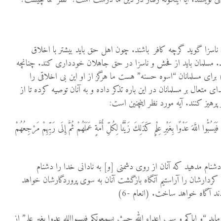
 ناسزا گوید گرچه کافر باشند. چون اهل حق باید بیشتر با اخلاق
ید. مسلمان باید از فحش و ناسزا در حق جاهلان خودداری کند. چنانچه
ی مسلمانان “اسوه حسنه” هست ما هرگز از او این بی اخلاقی را
ای متعال بر مسلمانان در این باره تذکر داده و به آنان توصیه کرده تا از
رهیز کنند. آیه مورد نظر اینچنین است:
سُبُّوا اللَّهَ عَدْوًا بِغَيْرِ عِلْمٍ كَذَلِكَ زَيَّنَّا لِكُلِّ أُمَّةٍ عَمَلَهُمْ ثُمَّ إِلَى رَبِّهِمْ مَرْجِعُهُمْ
دشنام مدهيد كه آنان از روى دشمنى [و] به نادانى خدا را دشنام
 كردارشان را آراستيم آنگاه بازگشت آنان به سوى پروردگارشان خواهد
ادند آگاه خواهد ساخت. (انعام -6)
د “و ایاکم و سب اعداء الله حیث یسمعونکم فیسبواالله عدوا بغیر علم” از