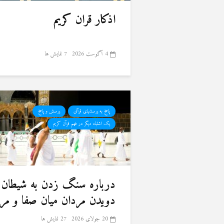
اذکار قران کریم
4 آگوست 2026
7 نمایش ها
پاسخ به پرسشهای قرآنی
پرسش و پاسخ
یک اشتباه دیگر در فهم قرآن کریم
درباره سنگ زدن به شیطان 
دویدن مردان میان صفا و مر
20 جولای 2026
27 نمایش ها