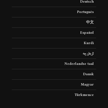
Deutsch
Português
中文
Español
Kurdî
ئۇيغۇرچە
Nederlandse taal
Dansk
Magyar
Türkmence