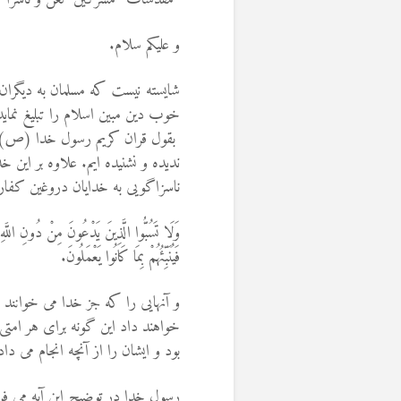
و علیکم سلام.
شايسته نيست كه مسلمان به دیگران
خوب دین مبین اسلام را تبلیغ نما
بقول قران کریم رسول خدا (ص) برا
ندیده و نشنیده ایم. علاوه بر این خد
ناسزاگویی به خدایان دروغین کفار پ
وَلَا تَسُبُّوا الَّذِينَ يَدْعُونَ مِنْ دُونِ اللَّهِ فَيَ
فَيُنَبِّئُهُمْ بِمَا كَانُوا يَعْمَلُونَ.
و آنهايى را كه جز خدا مى‏ خوانند 
خواهند داد اين گونه براى هر امتى
بود و ايشان را از آنچه انجام مى‏ د
رسول خدا در توضیح این آیه می فرمای