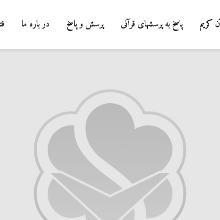
ن کریم
پاسخ به پرسشهای قرآنی
پرسش و پاسخ
در باره ما
فت
درب
شیط
میا
0