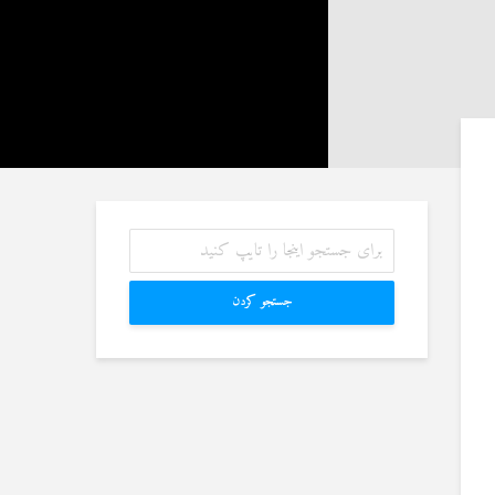
آیا سوراخ کردن کشتی،
رم به سراغ زن دیگری
کشتن آن نوجوان و ساختن
، اما مرا طلاق
دیوار، ارتباطی با علم غیبِ
دهد. چه باید کرد؟
آینده داشت؟
1 جولای 2026
8 جولای 2026
23 نمایش ها
اگر مسلمانی فردی
منظور از «وَفق» و حکم
مسلمان را بکشد، حکم
ساختن یا درخواست آن
ص درباره او اجرا
4 جولای 2026
شود؟
15 نمایش ها
1 جولای 2026
جستجو کردن