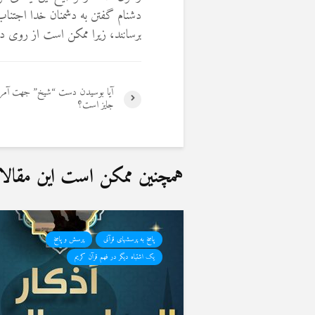
دشنام گفتن به دشمنان خدا اجتنا
برسانند، زیرا ممکن است از روی دش
آیا بوسیدن دست “شیخ” جهت آمر
جایز است؟
همچنین ممکن است این مقالات 
پاسخ به پرسشهای قرآنی
پرسش و پاسخ
یک اشتباه دیگر در فهم قرآن کریم