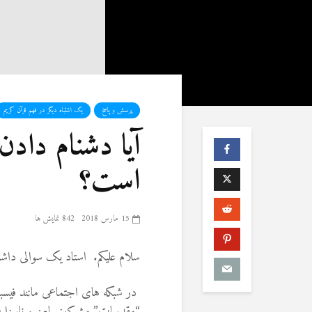
پرسش و پاسخ
یک اشتباه دیگر در فهم قرآن کریم
آیا دشنام داد
است؟
15 مارس 2018
842 نمایش ها
سلام علیکم. استاد یک سوالی داشت
در شبکه های اجتماعی مانند فیسبوک
“مقدسات” مشرکین لعن و ناسزا می