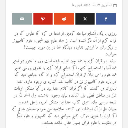
25 آوریل 2019
3032 نمایش ها
روزی با یک آشنایم مباحثه کردیم. او ادعا می کرد که علومی که در
درباره سنگ زدن به
مقصود از «کت
قران کریم از آن ذکر نشده است از جمله علوم بییو شیمی، علوم کامپیوتر
شیطان و دویدن مردان
در آیه ۷۸ سوره واقعه
و دیگر برای ما ارزشی ندارد؛ دیدگاه شما در این مورد چیست؟
میان صفا و مروه
17 جولای 2026
جواب:
20 جولای 2026
18 نمایش ها
ببینید در قران کریم به همه چیز اشاره شده است ولی ما هنوز نتوانستیم
27 نمایش ها
همه آنها را استخراج کنیم. اگر بتوانیم قران کریم را بخوبی بررسی نماییم
آیا سوراخ کر
شوهرم به سراغ زن دیگری
کشتن آن نوجو
همه علوم را می توان از قرآن استخراج کرد و آن گاه خواهیم دید که
رفته، اما مرا طلاق
دیوار، ارتباطی 
در باره علوم کامپیوتر نیز در کتاب خدا اشاره ی وجود دارد. خدا
نمی‌دهد. چه باید کرد؟
آینده داشت؟
ناباوران می گفتند که اگر قران کلام خدا بود در آنجا مشکل اوقات
19 جولای 2026
8 جولای 2026
نماز در مناطق قطبی علی القاعده نباید وجود داشت. ولی الحمد لله در
21 نمایش ها
23 نمایش ها
نتیجه بررسی های عمیق کتاب خدا این مشکل امروه زحل شده و
آیا اگر مسلمانی فردی
منظور از «وَف
جهان علم از آن استفاده می کنند. خلاصه من خودم مطمئن هستم که
غیرمسلمان را بکشد، حکم
ساختن یا درخ
اگر قران را بخوبی درک کنیم خواهیم دید که کامپیوتر و علوم دیگر
قصاص درباره او اجرا
4 جولای 2026
در مقایسه با علوم قرآنی بسیار عقب مانده هستند.
می‌شود؟
15 نمایش ها