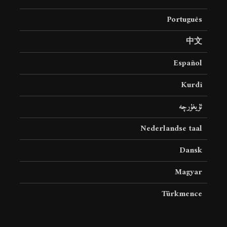
Português
中文
Español
Kurdî
ئۇيغۇرچە
Nederlandse taal
Dansk
Magyar
Türkmence