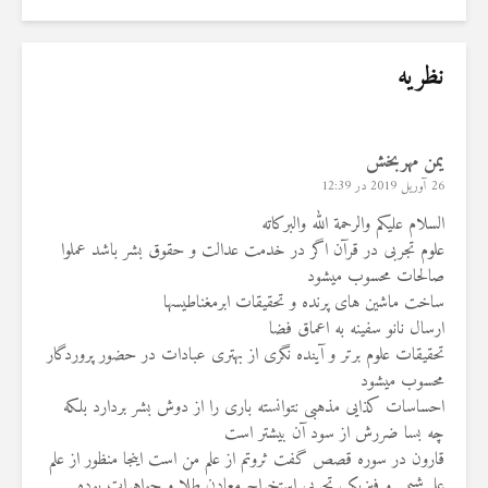
نظریه
یمن مهربخش
26 آوریل 2019 در 12:39
السلام علیکم والرحمة الله والبرکاته
علوم تجربی در قرآن اگر در خدمت عدالت و حقوق بشر باشد عملوا
صالحات محسوب میشود
ساخت ماشین های پرنده و تحقیقات ابرمغناطیسها
ارسال نانو سفینه به اعماق فضا
تحقیقات علوم برتر و آینده نگری از بهتری عبادات در حضور پروردگار
محسوب میشود
احساسات کذایی مذهبی نتوانسته باری را از دوش بشر بردارد بلکه
چه بسا ضررش از سود آن بیشتر است
قارون در سوره قصص گفت ثروتم از علم من است اینجا منظور از علم
علم شیمی و فیزیک تجربی استخراج معادن طلا و جواهرات بوده