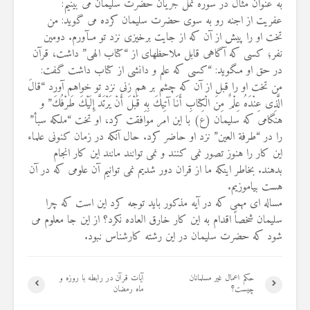
به عنوان مثال در سوره نمل جریان حضرت سلیمان می بینیم:
19 جولای 2026
عفریت از اجنه رو به سوى حضرت سلیمان کرده می گوید: من
36 نمایش ها
تخت او را پیش از آن که از جایت برخیزى نزد تو مى‏آورم. دومین
نفر؛ کسی که آگاهى قابل ملاحظه‏اى از “کتاب الهى” داشت، قرآن
در حق او مى‏گوید: “کسى که علم و دانشى از کتاب داشت گفت:
من تخت او را قبل از آن که چشم بر هم زنى نزد تو خواهم آورد “قالَ
الَّذِی عِنْدَهُ عِلْمٌ مِنَ الْكِتابِ أَنَا آتِیكَ بِهِ قَبْلَ أَنْ يَرْتَدَّ إِلَيْكَ طَرْفُكَ” و
هنگامى که سلیمان (ع) با این امر موافقت کرد، او تخت “ملکه سبأ”
را در “طرفة العین” نزد او حاضر کرد. حال آنکه در زمان کنونی علماء
این کار را هنوز تصور نمی کنند و نمی توانند مانند این کار انجام
بدهند. بخاطر اینکه ما از قران دور شدیم نمی توانیم آن علومی که در آن
هست بیاموزیم.
مساله ای مهمی که در آیه مذکور باید توجه کرد این است که چرا
سليمان شخصاً اقدام به اين كار خارق العاده نكرد؟ از این جا معلوم می
شود که حضرت سلیمان در این رشته کارشناس نبود.
حکم اعمال غیر مسلمانان
آیات قرآن در رابطه با روزه و
چیست؟
ماه رمضان