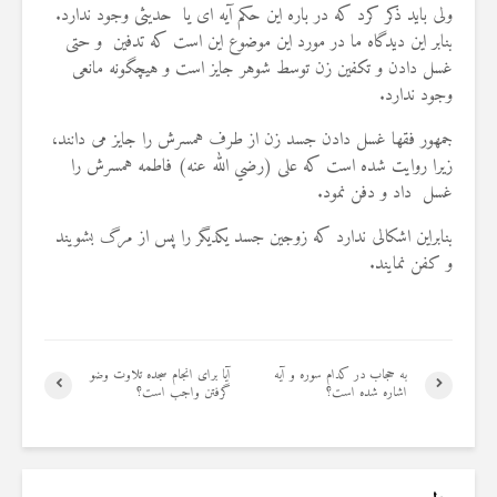
ولی باید ذکر کرد که در باره این حکم آیه ای یا حدیثی وجود ندارد.
18 نمایش ها
22 نمایش ها
بنابر این دیدگاه ما در مورد این موضوع این است که تدفین و حتی
غسل دادن و تکفين زن توسط شوهر جايز است و هيچگونه مانعی
وجود ندارد.
جمهور فقها غسل دادن جسد زن از طرف همسرش را جايز می ‌دانند،
زيرا روايت شده است ‌كه علی (رضي الله عنه) فاطمه همسرش را
غسل داد و دفن نمود.
بنابراين اشكالى ندارد كه زوجين جسد يكديگر را پس از مرگ بشويند
و کفن نمايند.
به حجاب در کدام سوره و آیه
آیا برای انجام سجده تلاوت وضو
اشاره شده است؟
گرفتن واجب است؟