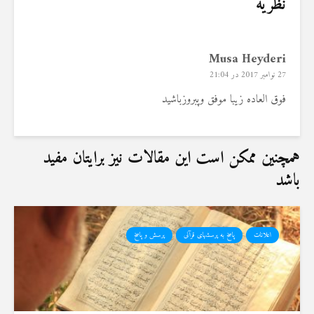
نظریه
Musa Heyderi
27 نوامبر 2017 در 21:04
فوق العاده زیبا موفق وپبروزباشید
همچنین ممکن است این مقالات نیز برایتان مفید
باشد
اعلانات
پاسخ به پرسشهای قرآنی
پرسش و پاسخ