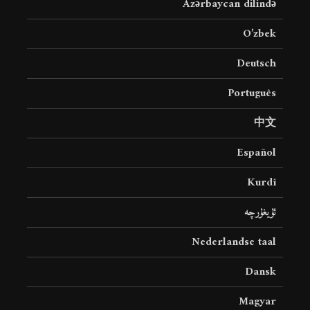
Azərbaycan dilində
O’zbek
Deutsch
Português
中文
Español
Kurdî
ئۇيغۇرچە
Nederlandse taal
Dansk
Magyar