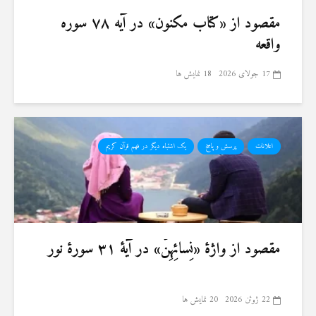
مقصود از «کتاب مکنون» در آیه ۷۸ سوره
واقعه
17 جولای 2026
18 نمایش ها
اعلانات
پرسش و پاسخ
یک اشتباه دیگر در فهم قرآن کریم
مقصود از واژهٔ «نِسائِهِنَّ» در آیهٔ ۳۱ سورهٔ نور
22 ژوئن 2026
20 نمایش ها