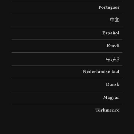
Português
中文
Español
Kurdî
ئۇيغۇرچە
Nederlandse taal
Dansk
Magyar
Türkmence