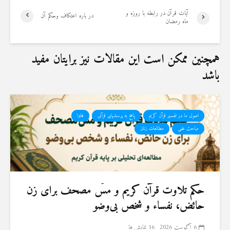
آیات قرآن در رابطه با روزه و
در باره اعتکاف وحکم آن
ماه رمضان
همچنین ممکن است این مقالات نیز برایتان مفید
باشد
اصول ما در تفسیر قرآن کریم
پاسخ به پرسشهای قرآنی
فتاوا
مباحث علمی
مطالعات زنان
حكم تلاوت قرآن كريم و مسّ مصحف برای زن
حائض، نفساء و شخص بی‌وضو
6 آگوست 2026
16 نمایش ها