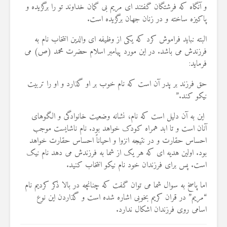
و آنگاه که فرشتگان گفتند ای مریم بی گمان خداوند تو را برگزیده و
19 جولای 2026
36 نمایش ها
پاکیزه ساخته و در زنان جهان برگزیده است.
البته نباید فراموش کرد که یکی از وظیفه ای والدین انتخاب نام به
فرزندش می باشد. در این مورد پیامبر اسلام حضرت محمد (ص) می
فرماید:
حق فرزند بر پدر آن است که نام خوب بر او گذارد و او را تربیت
نیکو کند.”
این به آن دلیل است که نام، نشانه وضعیت خانوادگی و الگوهای
آنان است و تا ابد همراه کودک خواهد بود. نام ناشایست موجب
احساس حقارت و در نتیجه انزوا و احیاناً احساس حقارت خواهد
بود. اولین هدیه ای که هر یک از شما به فرزندش می دهد نام نیک
است. پس برای فرزندان خود نام نیکو انتخاب کنید.
اما پاسخ به سوال شما می توان گفت که چنانچه در بالا ذکر کردیم نام
“مریم” در قران کریم بخوبی اشاره شده است و گذاردن این نوع
اسامی روی فرزندان اشکال ندارد.