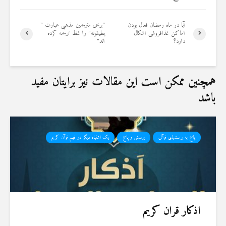
آیا در ماه ‏رمضان فعال بودن
“برخی مترجمین مذهبی عبارت ”
اماکن غذافروشی اشکال
یطیقونه” را غلط ترجمه کرده
دارد؟
اند”
همچنین ممکن است این مقالات نیز برایتان مفید
باشد
پاسخ به پرسشهای قرآنی
پرسش و پاسخ
یک اشتباه دیگر در فهم قرآن کریم
اذکار قران کریم