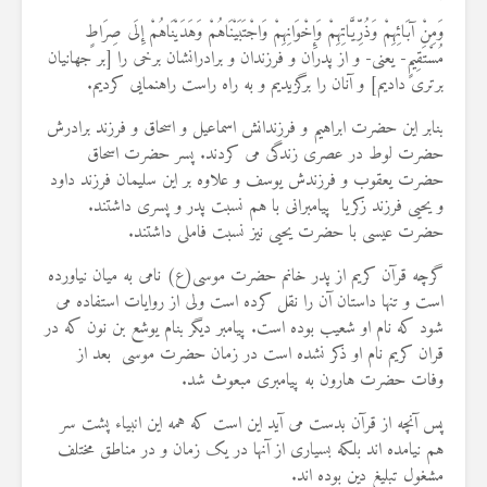
19 جولای 2026
وَمِنْ آبَائِهِمْ وَذُرِّيَّاتِهِمْ وَإِخْوَانِهِمْ وَاجْتَبَيْنَاهُمْ وَهَدَيْنَاهُمْ إِلَى صِرَاطٍ
36 نمایش ها
مُسْتَقِيمٍ- یعنی- و از پدران و فرزندان و برادرانشان برخى را [بر جهانيان
برترى داديم] و آنان را برگزيديم و به راه راست راهنمايى كرديم.
بنابر این حضرت ابراهیم و فرزندانش اسماعیل و اسحاق و فرزند برادرش
حضرت لوط در عصری زندگی می کردند. پسر حضرت اسحاق
حضرت یعقوب و فرزندش یوسف و علاوه بر این سلیمان فرزند داود
و یحیی فرزند زکریا پیامبرانی با هم نسبت پدر و پسری داشتند.
حضرت عیسی با حضرت یحیی نیز نسبت فاملی داشتند.
گرچه قرآن کریم از پدر خانم حضرت موسی(ع) نامی به میان نیاورده
است و تنها داستان آن را نقل کرده است ولی از روایات استفاده می
شود که نام او شعیب بوده است. پیامبر دیگر بنام یوشع بن نون که در
قران کریم نام او ذکر نشده است در زمان حضرت موسی بعد از
وفات حضرت هارون به پیامبری مبعوث شد.
پس آنچه از قرآن بدست می آید این است كه همه این انبیاء پشت سر
هم نیامده اند بلکه بسیاری از آنها در یک زمان و در مناطق مختلف
مشغول تبلیغ دین بوده اند.