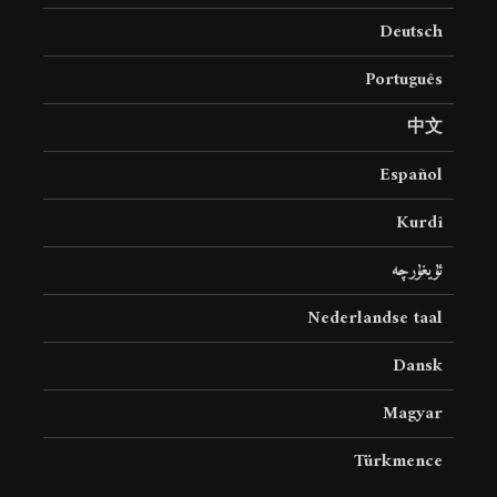
Deutsch
Português
中文
Español
Kurdî
ئۇيغۇرچە
Nederlandse taal
Dansk
Magyar
Türkmence