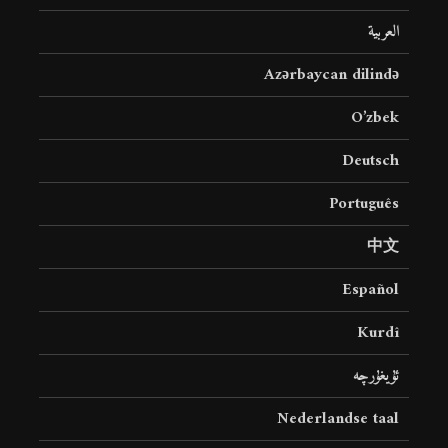
العربية
Azərbaycan dilində
O’zbek
Deutsch
Português
中文
Español
Kurdî
ئۇيغۇرچە
Nederlandse taal