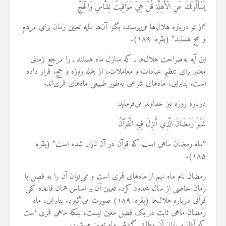
يَسْأَلُونَكَ عَنِ الْأَهِلَّةِ قُلْ هِيَ مَوَاقِيتُ لِلنَّاسِ وَالْحَجِّ
“از تو درباره هلال‌ها می‌پرسند، بگو: آن‌ها مایه تعیین زمان برای مردم
و حج هستند” (بقره: ۱۸۹).
این آیه به‌صراحت هلال‌ها ـ که منازل ماه هستند ـ را مرجع زمانی
معتبر برای تنظیم عبادات و معاملات، از جمله روزه و حج، قرار داده
است. بنابراین، ماه‌های شرعی به‌طور طبیعی ماه‌های قمری‌اند.
درباره روزه نیز خداوند می‌فرماید:
شَهْرُ رَمَضَانَ الَّذِي أُنزِلَ فِيهِ الْقُرْآنُ
“ماه رمضان ماهی است که قرآن در آن نازل شده است” (بقره:
۱۸۵).
رمضان نام ماه نهم از ماه‌های قمری است و نمی‌توان آن را به فصل یا
زمان خاصی از سال محدود کرد. تعیین آن بر اساس همان قاعده کلی
قرآنی درباره هلال‌ها (بقره: ۱۸۹) صورت می‌گیرد. بنابراین، ماه
رمضان ماهی ثابت در یک فصل معین نیست، بلکه ماهی قمری است
که آغاز و پایان آن مطابق گردش ماه تعیین می‌شود.