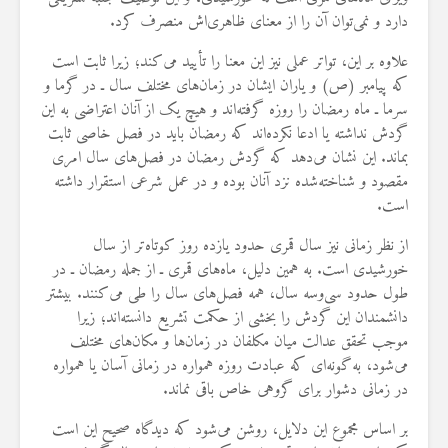
دارد و نمی‌توان آن را از معنای ظاهری‌اش منصرف کرد.
علاوه بر این، تواتر عملی نیز این معنا را تأیید می‌کند؛ زیرا ثابت است
که پیامبر (ص) و یاران ایشان در زمان‌های مختلف سال ـ در گرما و
سرما ـ ماه رمضان را روزه گرفته‌اند و هیچ‌ یک از آنان اعتراضی به این
گردش نداشته یا ادعا نکرده‌اند که رمضان باید در فصل خاصی ثابت
بماند. این نشان می‌دهد که گردش رمضان در فصل‌های سال امری
مقصود و شناخته‌شده نزد آنان بوده و در عمل شرعی استقرار داشته
است.
از نظر زمانی نیز سال قمری حدود یازده روز کوتاه‌تر از سال
خورشیدی است. به همین دلیل، ماه‌های قمری ـ از جمله رمضان ـ در
طول حدود سی‌وسه سال، همه فصل‌های سال را طی می‌کنند. بیشتر
دانشمندان این گردش را بخشی از حکمت تشریع دانسته‌اند؛ زیرا
موجب تحقق عدالت میان مکلفان در زمان‌ها و مکان‌های مختلف
می‌شود، به‌گونه‌ای که عبادت روزه همواره در زمانی آسان یا همواره
در زمانی دشوار برای گروهی خاص باقی نماند.
بر اساس مجموع این دلایل، روشن می‌شود که دیدگاه صحیح این است