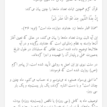
قرآن کریم همچنین ثبات تعداد ماه‌ها را چنین بیان می‌کند:
إِنَّ عِدَّةَ الشُّهُورِ عِندَ اللَّهِ اثْنَا عَشَرَ شَهْرًا
“همانا شمار ماه‌ها نزد خداوند دوازده ماه است” (توبه: ۳۶).
این آیه ثابت بودن تعداد ماه‌ها را بیان می‌کند، در حالی که تعیین آغاز
آن‌ها وابسته به نظام زمانی‌ای است که خداوند برگزیده و در آیه
هلال‌ها توضیح داده شده است؛ نظامی که مسلمانان در طول تاریخ
به‌صورت عملی و پایدار آن را فهمیده و اجرا کرده‌اند.
در سنت نبوی نیز این اصل به‌ روشنی تأیید شده است. از پیامبر اکرم
(ص) روایت شده است که فرمودند:
“ما امتی بی‌سواد هستیم؛ نه می‌نویسیم و نه حساب می‌کنیم. ماه چنین و
چنان است” و با دست اشاره کردند؛ یک بار بیست‌ونه و یک بار
سی روز.
توصیف ماه به کامل (سی روزه) یا ناقص (بیست‌ونه روزه) بودن،
ویژگی ماه‌های قمری است نه خورشیدی، و این توصیف جنبه تشریعی