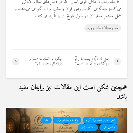
که ماه رمضان ماهی قمری است که در فصل‌های سال گردش
می‌کند؛ دیدگاهی که نصوص قرآن و سنت بر آن گواهی می‌دهند و
عمل مستمر مسلمانان در طول تاریخ آن را تأیید می‌کند.
ماه رمضان، ماه، روزه
معنی نام «آیه» چیست؟ و آیا
چگونه با اشتباهات همسر و
نام‌گذاری به آن جایز است؟
فرزندانم برخورد کنم؟
همچنین ممکن است این مقالات نیز برایتان مفید
باشد
اصول ما در تفسیر قرآن کریم
پاسخ به پرسشهای قرآنی
فتاوا
مباحث علمی
مطالعات زنان