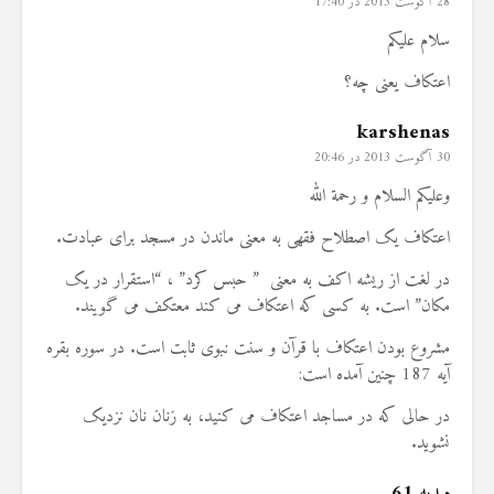
28 آگوست 2013 در 17:40
18 نمایش ها
22 نمایش ها
سلام علیکم
اعتکاف یعنی چه؟
karshenas
30 آگوست 2013 در 20:46
وعلیکم السلام و رحمة الله
اعتکاف یک اصطلاح فقهی به معنی ماندن در مسجد برای عبادت.
در لغت از ریشه اکف به معنی ” حبس کرد” ، “استقرار در یک
مکان” است. به کسی که اعتکاف می کند معتکف می گویند.
مشروع بودن اعتکاف با قرآن و سنت نبوی ثابت است. در سوره بقره
آیه 187 چنین آمده است:
در حالی که در مساجد اعتکاف می کنید، به زنان نان نزدیک
نشوید.
مهدیه 61