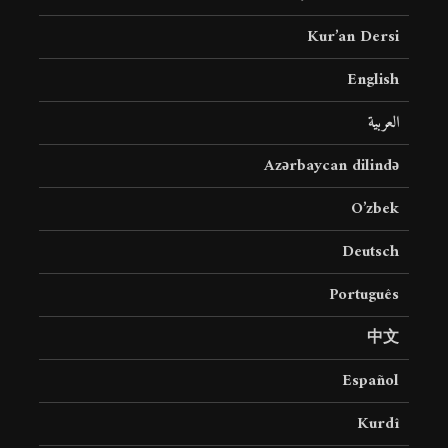
Kur’an Dersi
English
العربية
Azərbaycan dilində
O’zbek
Deutsch
Português
中文
Español
Kurdî