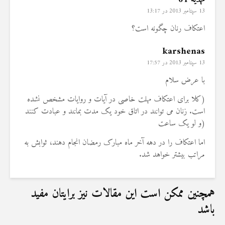
13 سپتامبر 2013 در 13:17
اعتکاف رنان چگونه است؟
karshenas
13 سپتامبر 2013 در 17:57
با عرض سلام
(کلا برای اعتکاف مهلت خاصی در آیات و روایات مشخص نشده
است. زنان می توانند در اتاق خود یک مدت بمانند و عبادت کنند
(و لو یک ساعت
اما اعتکاف را در دهه آخر ماه مبارک رمضان انجام دهند، ثوابش به
مراتب بیشتر خواهد شد.
همچنین ممکن است این مقالات نیز برایتان مفید
باشد